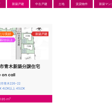
て
新築戸建
中古戸建
土地
賃貸物件
新築マン
たり良好
新築戸建
場2台以上
市青木新築分譲住宅
 on call
新築分譲住宅
センチ
市青木226-22
DK
4LDK以上
4SLDK
l
850 万
-22
狭山市北
日高市高萩東賃貸一戸建
2
01.85 m
Price on call