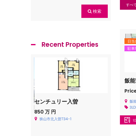
すべ
検索
日当
Recent Properties
駐車
飯能
Price
センチュリー入曽
飯能市青木
飯能
3L
850 万 円
Price on cal
狭山市北入曽734-1
飯能市青木226
貸一戸建
1