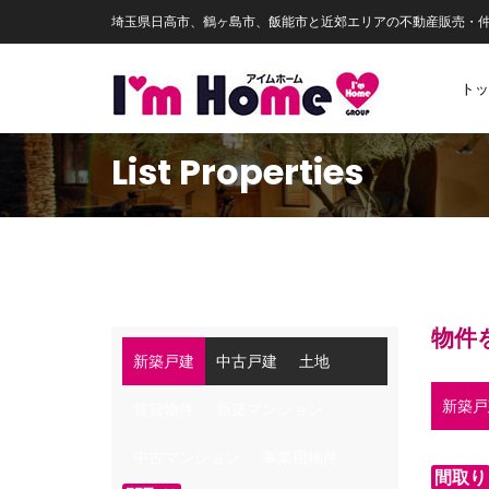
埼玉県日高市、鶴ヶ島市、飯能市と近郊エリアの不動産販売・
トッ
List Properties
物件
新築戸建
中古戸建
土地
新築戸
賃貸物件
新築マンション
中古マンション
事業用物件
間取り