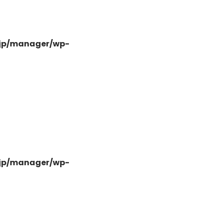
.jp/manager/wp-
-
.jp/manager/wp-
-