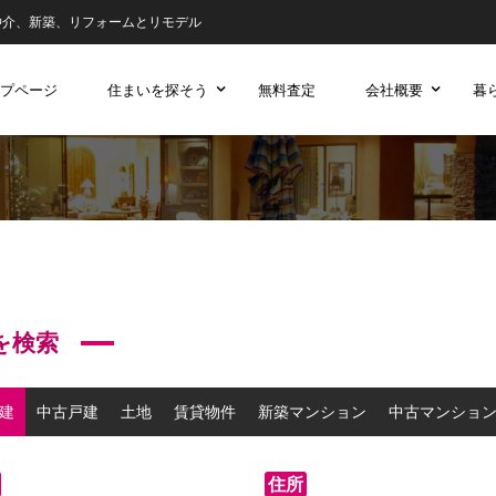
仲介、新築、リフォームとリモデル
プページ
住まいを探そう
無料査定
会社概要
暮
を検索
建
中古戸建
土地
賃貸物件
新築マンション
中古マンショ
住所