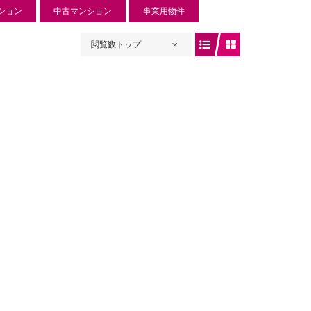
ション
中古マンション
事業用物件
閲覧数トップ
ュリー入曽
 円
入曽734-1