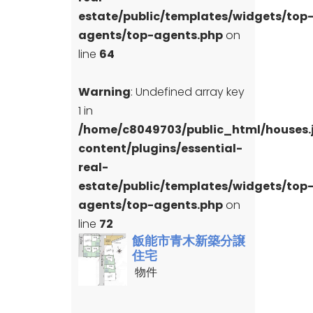
estate/public/templates/widgets/top
agents/top-agents.php
on
line
64
Warning
: Undefined array key
1 in
/home/c8049703/public_html/houses
content/plugins/essential-
real-
estate/public/templates/widgets/top
agents/top-agents.php
on
line
72
飯能市青木新築分譲
住宅
物件