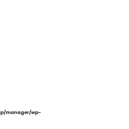
日高市高萩東三丁目5-7
.jp/manager/wp-