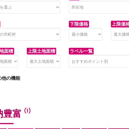
下限価格
上限価
地面積
上限土地面積
ラベル一覧
の他の機能
納豊富
(1)