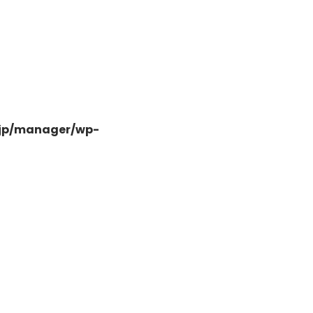
-
.jp/manager/wp-
-