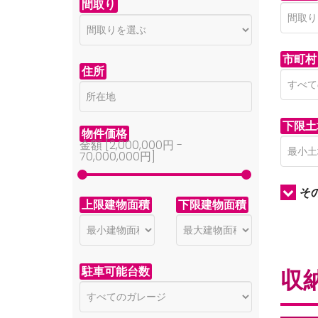
間取り
市町村
住所
下限土
物件価格
金額 [
2,000,000円
-
70,000,000円
]
そ
上限建物面積
下限建物面積
駐車可能台数
収