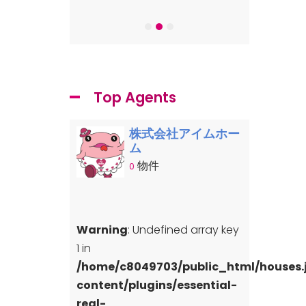
-7
Top Agents
株式会社アイムホー
ム
物件
0
Warning
: Undefined array key
1 in
/home/c8049703/public_html/houses
content/plugins/essential-
real-