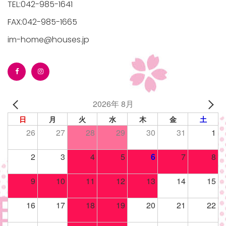
TEL:042-985-1641
FAX:042-985-1665
im-home@houses.jp
/houses.jp/manager/wp-
2026年 8月
gets/top-
日
月
火
水
木
金
土
26
27
28
29
30
31
1
2
3
4
5
6
7
8
9
10
11
12
13
14
15
16
17
18
19
20
21
22