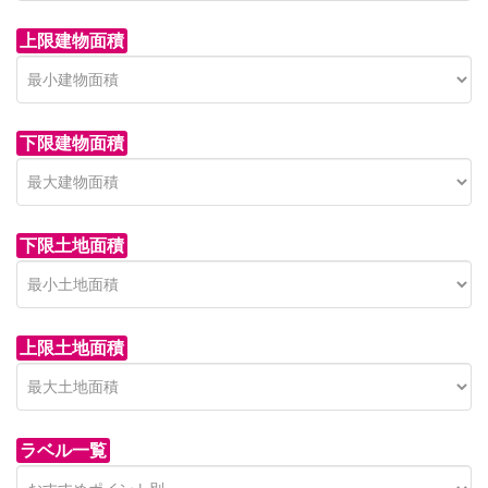
上限建物面積
下限建物面積
市青木新築分譲住宅
セン
 on call
850 
日高市高萩東賃貸一戸建
市青木226-22
狭山市
下限土地面積
Price on call
日高市高萩東三丁目5-7
上限土地面積
ラベル一覧