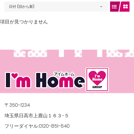
日付 (旧から新)
項目が見つかりません
gets/top-
/houses.jp/manager/wp-
〒350-1234
埼玉県日高市上鹿山１６３−５
フリーダイヤル:0120-851-640
gets/top-