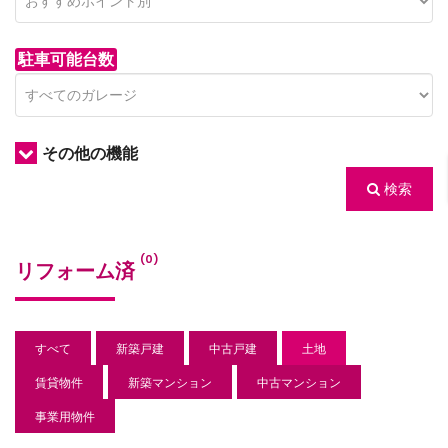
駐車可能台数
その他の機能
検索
/houses.jp/manager/wp-
(0)
リフォーム済
gets/top-
すべて
新築戸建
中古戸建
土地
賃貸物件
新築マンション
中古マンション
事業用物件
/houses.jp/manager/wp-