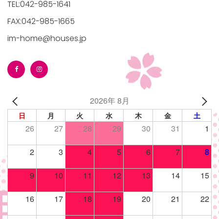
TEL:042-985-1641
FAX:042-985-1665
im-home@houses.jp
/houses.jp/manager/wp-
2026年 8月
gets/top-
日
月
火
水
木
金
土
26
27
28
29
30
31
1
2
3
4
5
6
7
8
9
10
11
12
13
14
15
16
17
18
19
20
21
22