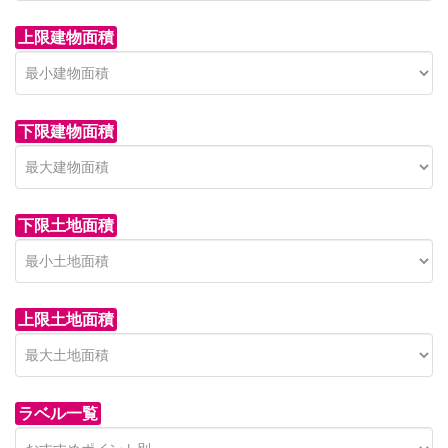
上限建物面積
下限建物面積
市青木新築分譲住宅
セン
 on call
850 
日高市高萩東賃貸一戸建
市青木226-22
狭山市
下限土地面積
Price on call
日高市高萩東三丁目5-7
上限土地面積
ラベル一覧