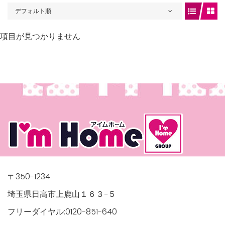
デフォルト順
項目が見つかりません
gets/top-
/houses.jp/manager/wp-
〒350-1234
埼玉県日高市上鹿山１６３−５
フリーダイヤル:0120-851-640
gets/top-