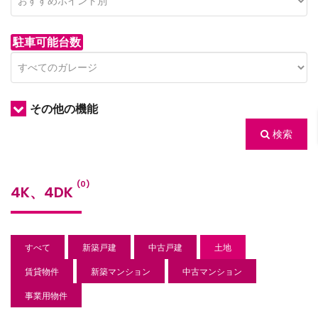
駐車可能台数
その他の機能
検索
/houses.jp/manager/wp-
(0)
4K、4DK
gets/top-
すべて
新築戸建
中古戸建
土地
賃貸物件
新築マンション
中古マンション
事業用物件
/houses.jp/manager/wp-