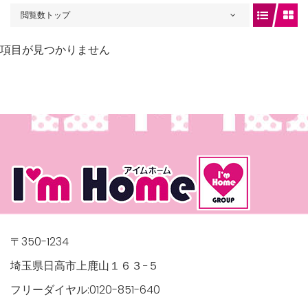
閲覧数トップ
項目が見つかりません
gets/top-
/houses.jp/manager/wp-
〒350-1234
埼玉県日高市上鹿山１６３−５
フリーダイヤル:0120-851-640
gets/top-