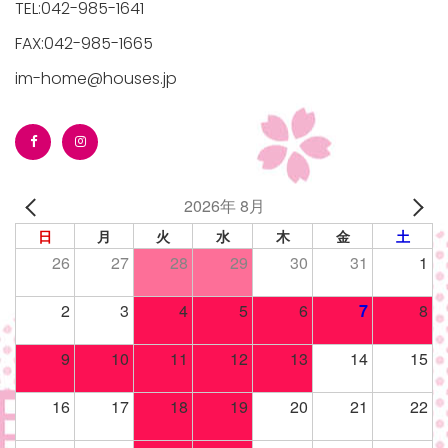
TEL:042-985-1641
FAX:042-985-1665
im-home@houses.jp
/houses.jp/manager/wp-
2026年 8月
gets/top-
日
月
火
水
木
金
土
26
27
28
29
30
31
1
2
3
4
5
6
7
8
9
10
11
12
13
14
15
16
17
18
19
20
21
22