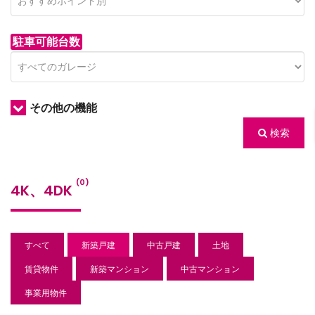
駐車可能台数
その他の機能
検索
/houses.jp/manager/wp-
(0)
4K、4DK
gets/top-
すべて
新築戸建
中古戸建
土地
賃貸物件
新築マンション
中古マンション
事業用物件
/houses.jp/manager/wp-