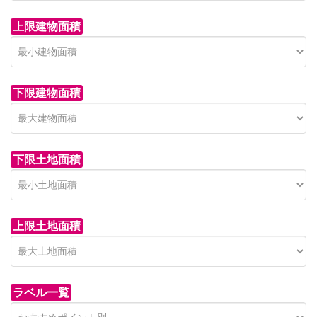
上限建物面積
下限建物面積
市青木新築分譲住宅
セン
 on call
850 
日高市高萩東賃貸一戸建
市青木226-22
狭山市
下限土地面積
Price on call
日高市高萩東三丁目5-7
上限土地面積
ラベル一覧