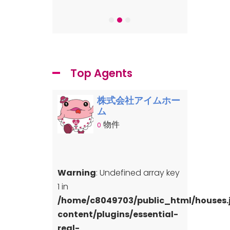
-7
Top Agents
株式会社アイムホー
ム
物件
0
Warning
: Undefined array key
1 in
/home/c8049703/public_html/houses
content/plugins/essential-
real-