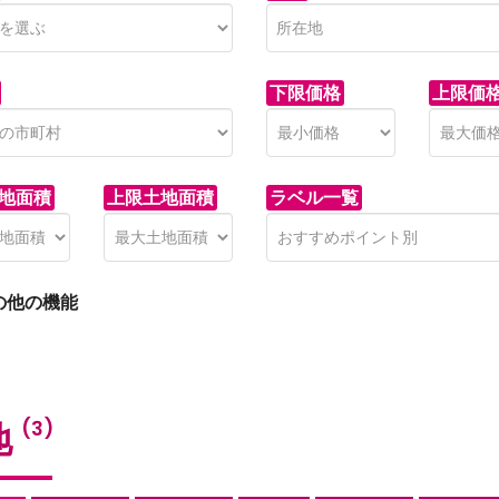
下限価格
上限価
地面積
上限土地面積
ラベル一覧
の他の機能
地
(3)