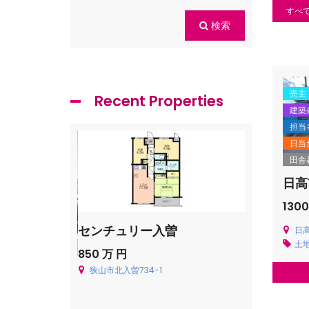
すべ
検索
売主
Recent Properties
建築
担当
日当
田舎
日高
130
センチュリー入曽
飯能市青木
日高
土
850 万 円
Price on cal
狭山市北入曽734-1
飯能市青木226
貸一戸建