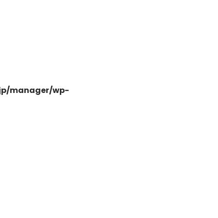
-
.jp/manager/wp-
-