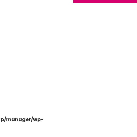
日高市高萩東三丁目5-7
.jp/manager/wp-