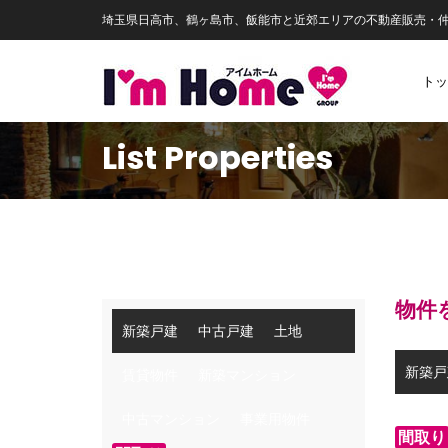
埼玉県日高市、鶴ヶ島市、飯能市と近郊エリアの不動産販売・
トッ
List Properties
物件
新築戸建
中古戸建
土地
新築戸
賃貸物件
新築マンション
中古マンション
事業用物件
間取り