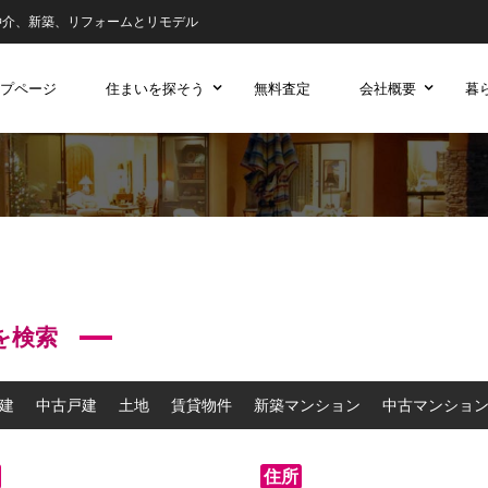
仲介、新築、リフォームとリモデル
プページ
住まいを探そう
無料査定
会社概要
暮
を検索
建
中古戸建
土地
賃貸物件
新築マンション
中古マンショ
住所