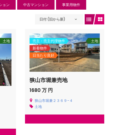
ション
中古マンション
事業用物件
日付 (旧から新)
土地
売主・売主代理物件
土地
新着物件
日当たり良好
狭山市堀兼売地
1680 万 円
ュリー入曽
狭山市堀兼２３６９−４
土地
 円
入曽734-1