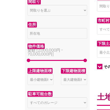
間取り
市町村
住所
下限土
物件価格
金額 [
2,000,000円
-
70,000,000円
]
そ
上限建物面積
下限建物面積
駐車可能台数
土