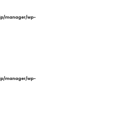
.jp/manager/wp-
-
.jp/manager/wp-
-