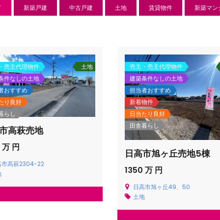
て
新築戸建
中古戸建
土地
賃貸物件
新築マン
・売主代理物件
土地
売主・売主代理物件
条件なしの土地
建築条件なしの土地
者おすすめ
担当者おすすめ
たり良好
新着物件
暮らし
日当たり良好
田舎暮らし
市高萩売地
0 万 円
日高市旭ヶ丘売地5棟
新築分譲住宅
センチ
市高萩2304-22
1350 万 円
地
l
850 万
日高市旭ヶ丘49、50
-22
狭山市北
日高市高萩東賃貸一戸建
土地
Price on call