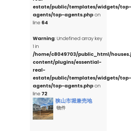
estate/public/templates/widgets/top
agents/top-agents.php
on
line
64
Warning
: Undefined array key
1 in
/home/c8049703/public_html/houses
content/plugins/essential-
real-
estate/public/templates/widgets/top
agents/top-agents.php
on
line
72
狭山市堀兼売地
物件