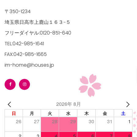
〒350-1234
埼玉県日高市上鹿山１６３−５
フリーダイヤル:0120-851-640
TEL:042-985-1641
FAX:042-985-1665
im-home@houses.jp
2026年 8月
日
月
火
水
木
金
土
26
27
28
29
30
31
1
2
3
4
5
6
7
8