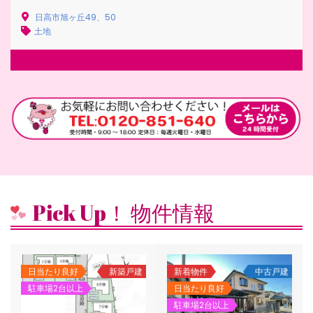
日高市旭ヶ丘49、50
土地
Pick Up！ 物件情報
新着物件
中古戸建
売主・売主代理物件
土地
日当たり良好
新着物件
駐車場2台以上
日当たり良好