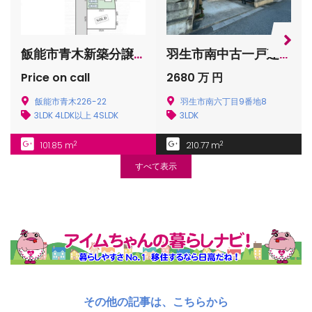
羽生市南中古一戸建て
狭山市堀兼売地
2680 万 円
1680 万 円
羽生市南六丁目9番地8
狭山市堀兼２３６９−４
3LDK
土地
2
210.77 m
すべて表示
その他の記事は、こちらから