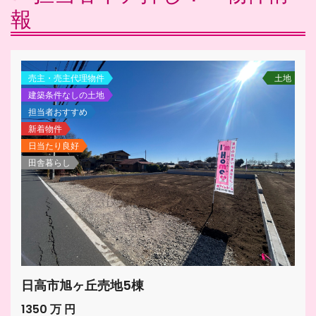
報
売主・売主代理物件
土地
建築条件なしの土地
担当者おすすめ
新着物件
日当たり良好
田舎暮らし
日高市旭ヶ丘売地5棟
1350 万 円