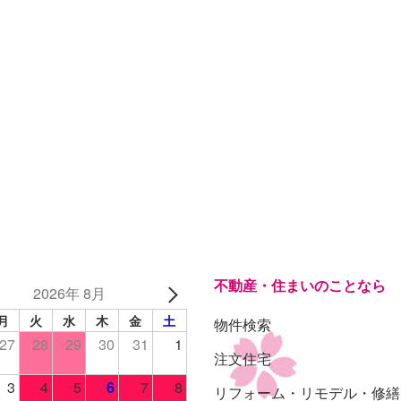
日高市高萩東三丁目5-7
項目が見つかりません
項目が見つかりませ
不動産・住まいのことなら
2026年 8月
月
火
水
木
金
土
物件検索
27
28
29
30
31
1
注文住宅
3
4
5
6
7
8
リフォーム・リモデル・修繕