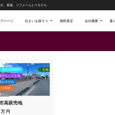
仲介、新築、リフォームとリモデル
プページ
住まいを探そう
無料査定
会社概要
暮
・売主代理物件
土地
条件なしの土地
者おすすめ
たり良好
暮らし
市高萩売地
0 万 円