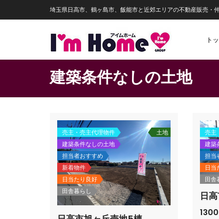
埼玉県日高市、鶴ヶ島市、飯能市と近郊エリアの不動産販売・
トッ
建築条件なしの土地
売主・売主代理物件
土地
売主
建築条件なしの土地
建築
担当者おすすめ
担当
新着物件
日当
日当たり良好
田舎
田舎暮らし
日高
130
日高市旭ヶ丘売地5棟