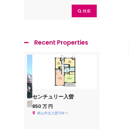
検索
Recent Properties
センチュリー入曽
飯能市青木新
850 万 円
Price on call
狭山市北入曽734-1
飯能市青木226-2
一戸建