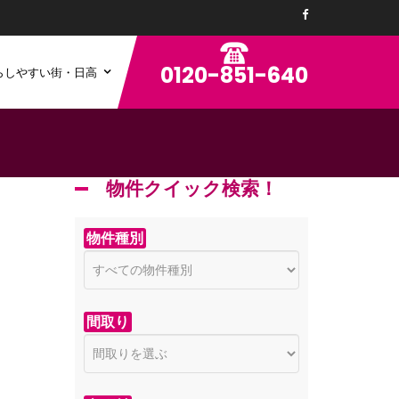
0120-851-640
らしやすい街・日高
物件クイック検索！
物件種別
間取り