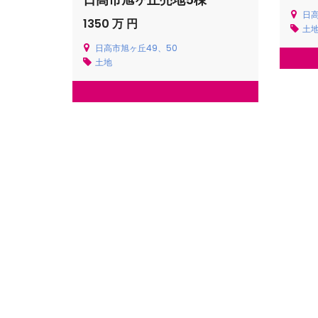
日高
1350 万 円
土
日高市旭ヶ丘49、50
土地