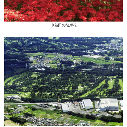
巾着田の彼岸花