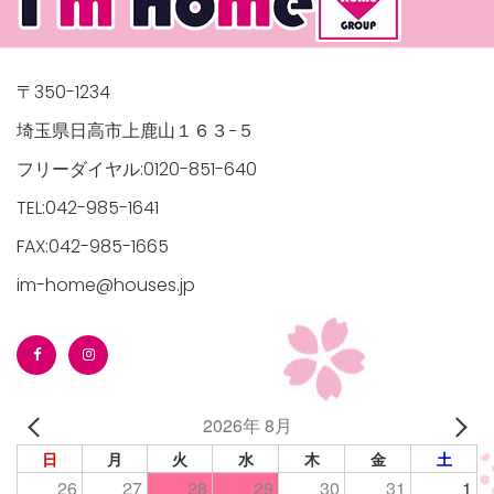
〒350-1234
埼玉県日高市上鹿山１６３−５
フリーダイヤル:0120-851-640
TEL:042-985-1641
FAX:042-985-1665
im-home@houses.jp
2026年 8月
日
月
火
水
木
金
土
26
27
28
29
30
31
1