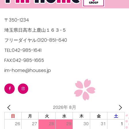
〒350-1234
埼玉県日高市上鹿山１６３−５
フリーダイヤル:0120-851-640
TEL:042-985-1641
FAX:042-985-1665
im-home@houses.jp
2026年 8月
日
月
火
水
木
金
土
26
27
28
29
30
31
1