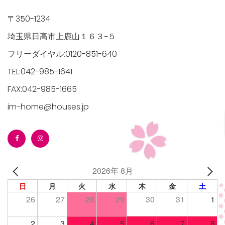
〒350-1234
埼玉県日高市上鹿山１６３−５
フリーダイヤル:0120-851-640
TEL:042-985-1641
FAX:042-985-1665
im-home@houses.jp
2026年 8月
日
月
火
水
木
金
土
26
27
28
29
30
31
1
2
3
4
5
6
7
8