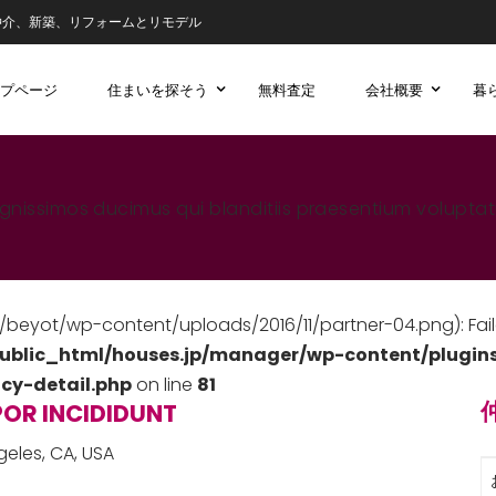
仲介、新築、リフォームとリモデル
プページ
住まいを探そう
無料査定
会社概要
暮
gnissimos ducimus qui blanditiis praesentium voluptat
t/beyot/wp-content/uploads/2016/11/partner-04.png): Fail
blic_html/houses.jp/manager/wp-content/plugins/
cy-detail.php
on line
81
OR INCIDIDUNT
geles, CA, USA