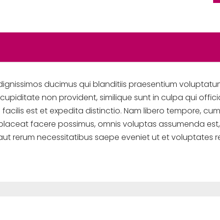
dignissimos ducimus qui blanditiis praesentium voluptatum
upiditate non provident, similique sunt in culpa qui offici
acilis est et expedita distinctio. Nam libero tempore, cu
 placeat facere possimus, omnis voluptas assumenda est,
 aut rerum necessitatibus saepe eveniet ut et voluptates 