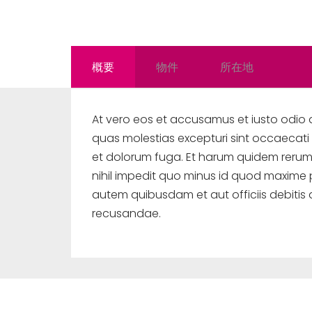
概要
物件
所在地
At vero eos et accusamus et iusto odio 
quas molestias excepturi sint occaecati c
et dolorum fuga. Et harum quidem rerum f
nihil impedit quo minus id quod maxime
autem quibusdam et aut officiis debitis
recusandae.