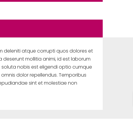
 deleniti atque corrupti quos dolores et
a deserunt mollitia animi, id est laborum
m soluta nobis est eligendi optio cumque
 omnis dolor repellendus. Temporibus
repudiandae sint et molestiae non