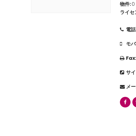
物件:
0
ライセ
電話
モバ
Fax
サイ
メー