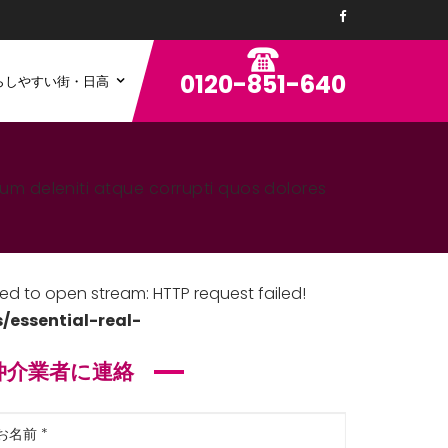
0120-851-640
らしやすい街・日高
um deleniti atque corrupti quos dolores
ed to open stream: HTTP request failed!
essential-real-
仲介業者に連絡