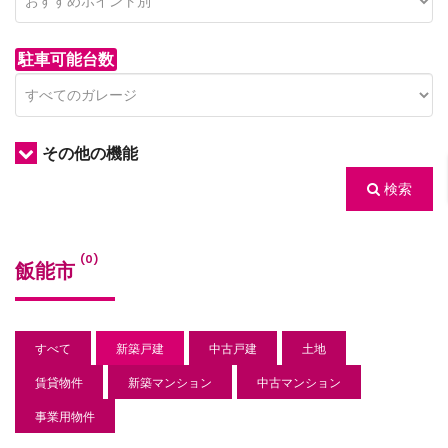
駐車可能台数
その他の機能
検索
/houses.jp/manager/wp-
(0)
飯能市
gets/top-
すべて
新築戸建
中古戸建
土地
賃貸物件
新築マンション
中古マンション
事業用物件
/houses.jp/manager/wp-