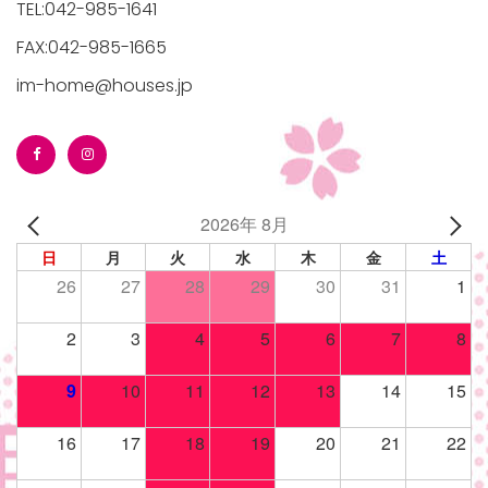
TEL:042-985-1641
FAX:042-985-1665
im-home@houses.jp
/houses.jp/manager/wp-
2026年 8月
gets/top-
日
月
火
水
木
金
土
26
27
28
29
30
31
1
2
3
4
5
6
7
8
9
10
11
12
13
14
15
16
17
18
19
20
21
22