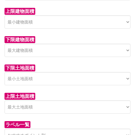
上限建物面積
下限建物面積
市青木新築分譲住宅
セン
 on call
850 
日高市高萩東賃貸一戸建
市青木226-22
狭山市
下限土地面積
Price on call
日高市高萩東三丁目5-7
上限土地面積
ラベル一覧