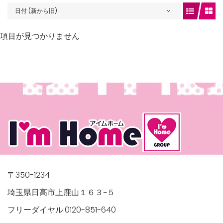
日付 (新から旧)
項目が見つかりません
gets/top-
/houses.jp/manager/wp-
〒350-1234
埼玉県日高市上鹿山１６３−５
フリーダイヤル:0120-851-640
gets/top-