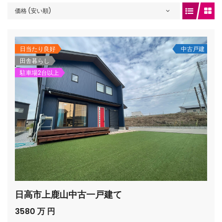
価格 (安い順)
gets/top-
日当たり良好
中古戸建
田舎暮らし
駐車場2台以上
/houses.jp/manager/wp-
日高市上鹿山中古一戸建て
gets/top-
3580 万 円