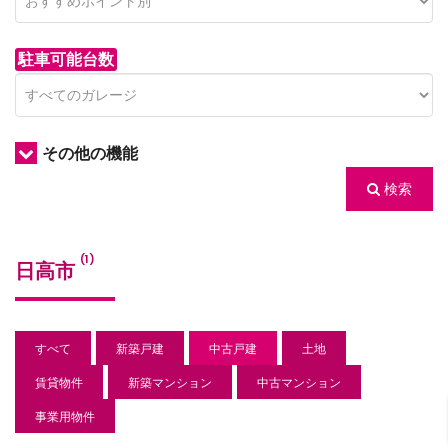
駐車可能台数
その他の機能
検索
/houses.jp/manager/wp-
(1)
日高市
gets/top-
すべて
新築戸建
中古戸建
土地
賃貸物件
新築マンション
中古マンション
事業用物件
/houses.jp/manager/wp-