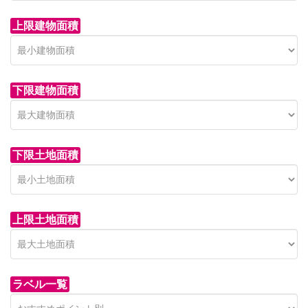
上限建物面積
下限建物面積
市青木新築分譲住宅
セン
 on call
850 
日高市高萩東賃貸一戸建
市青木226-22
狭山市
下限土地面積
Price on call
日高市高萩東三丁目5-7
上限土地面積
ラベル一覧