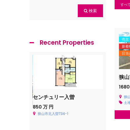
すべ
検索
売主
Recent Properties
新着
日当
狭山
1680
センチュリー入曽
飯能市青木
狭
土
850 万 円
Price on cal
狭山市北入曽734-1
飯能市青木226
貸一戸建