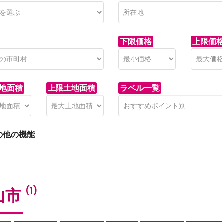
下限価格
上限価
地面積
上限土地面積
ラベル一覧
の他の機能
山市
(1)