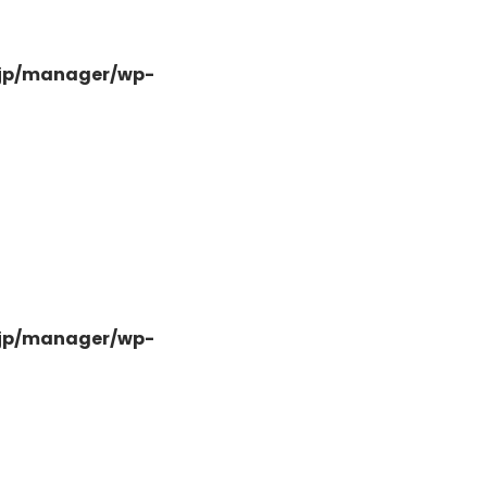
.jp/manager/wp-
-
.jp/manager/wp-
-