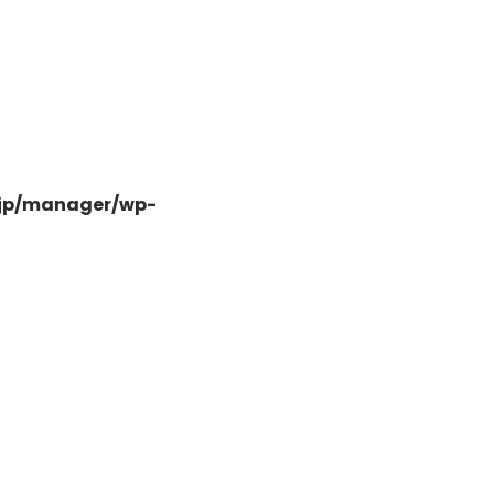
-
.jp/manager/wp-
-