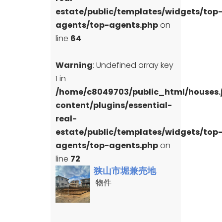
estate/public/templates/widgets/top
agents/top-agents.php
on
line
64
Warning
: Undefined array key
1 in
/home/c8049703/public_html/houses
content/plugins/essential-
real-
estate/public/templates/widgets/top
agents/top-agents.php
on
line
72
狭山市堀兼売地
物件