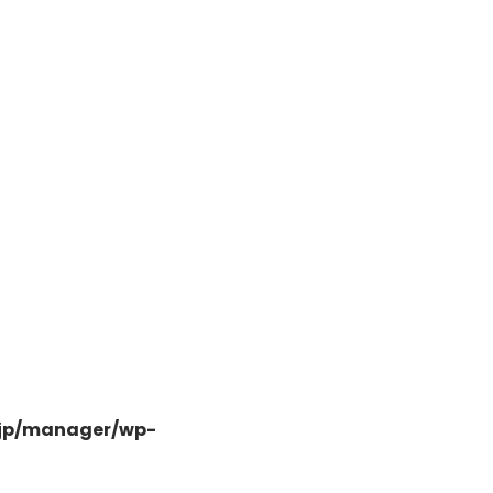
日高市高萩東三丁目5-7
.jp/manager/wp-