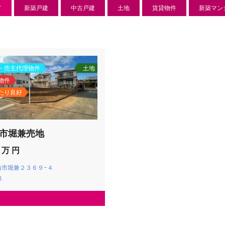
て
新築戸建
中古戸建
土地
賃貸物件
新築マン
・売主代理物件
土地
物件
たり良好
市堀兼売地
 万 円
新築分譲住宅
センチ
山市堀兼２３６９−４
地
l
850 万
-22
狭山市北
日高市高萩東賃貸一戸建
Price on call