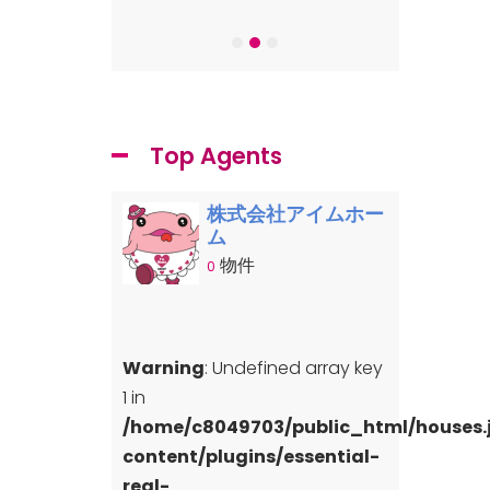
-7
Top Agents
株式会社アイムホー
ム
物件
0
Warning
: Undefined array key
1 in
/home/c8049703/public_html/houses
content/plugins/essential-
real-