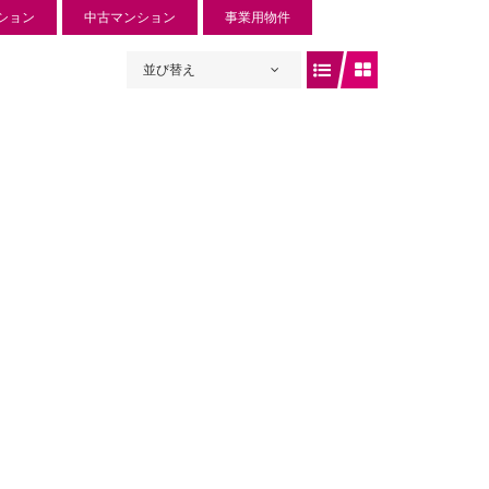
ション
中古マンション
事業用物件
並び替え
ュリー入曽
 円
入曽734-1