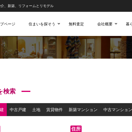
仲介、新築、リフォームとリモデル
プページ
住まいを探そう
無料査定
会社概要
暮
を検索
建
中古戸建
土地
賃貸物件
新築マンション
中古マンショ
住所