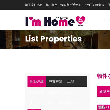
埼玉県日高市、鶴ヶ島市、飯能市と近郊エリアの不動産販売・
トッ
List Properties
物件
新築戸建
中古戸建
土地
新築戸
賃貸物件
新築マンション
中古マンション
事業用物件
間取り