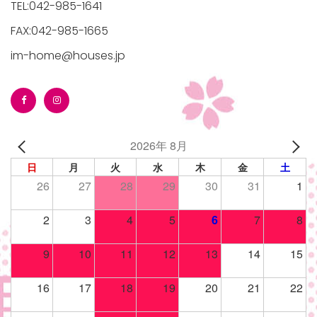
TEL:042-985-1641
FAX:042-985-1665
im-home@houses.jp
/houses.jp/manager/wp-
2026年 8月
gets/top-
日
月
火
水
木
金
土
26
27
28
29
30
31
1
2
3
4
5
6
7
8
9
10
11
12
13
14
15
16
17
18
19
20
21
22