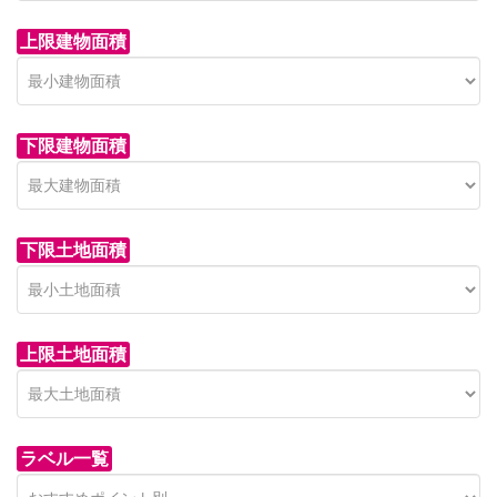
上限建物面積
下限建物面積
市青木新築分譲住宅
セン
 on call
850 
日高市高萩東賃貸一戸建
市青木226-22
狭山市
下限土地面積
Price on call
日高市高萩東三丁目5-7
上限土地面積
ラベル一覧