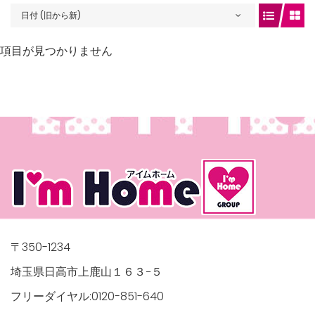
日付 (旧から新)
項目が見つかりません
gets/top-
/houses.jp/manager/wp-
〒350-1234
埼玉県日高市上鹿山１６３−５
フリーダイヤル:0120-851-640
gets/top-