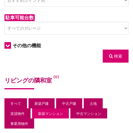
駐車可能台数
その他の機能
検索
/houses.jp/manager/wp-
(0)
リビングの隣和室
gets/top-
すべて
新築戸建
中古戸建
土地
賃貸物件
新築マンション
中古マンション
事業用物件
/houses.jp/manager/wp-