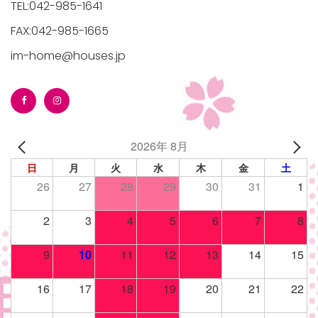
TEL:042-985-1641
FAX:042-985-1665
im-home@houses.jp
/houses.jp/manager/wp-
2026年 8月
gets/top-
日
月
火
水
木
金
土
26
27
28
29
30
31
1
2
3
4
5
6
7
8
9
10
11
12
13
14
15
16
17
18
19
20
21
22