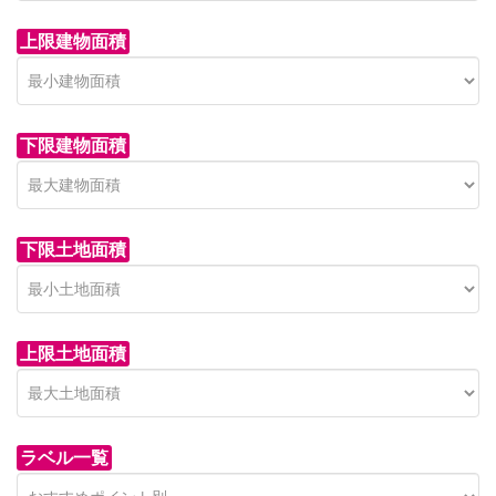
上限建物面積
下限建物面積
市青木新築分譲住宅
セン
 on call
850 
日高市高萩東賃貸一戸建
市青木226-22
狭山市
下限土地面積
Price on call
日高市高萩東三丁目5-7
上限土地面積
ラベル一覧