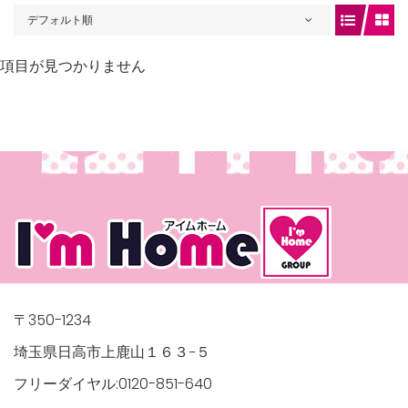
デフォルト順
項目が見つかりません
gets/top-
/houses.jp/manager/wp-
〒350-1234
埼玉県日高市上鹿山１６３−５
フリーダイヤル:0120-851-640
gets/top-