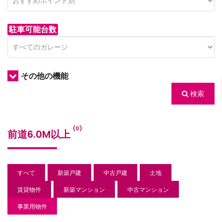
駐車可能台数
その他の機能
検索
/houses.jp/manager/wp-
(0)
前道6.0M以上
gets/top-
すべて
新築戸建
中古戸建
土地
賃貸物件
新築マンション
中古マンション
事業用物件
/houses.jp/manager/wp-