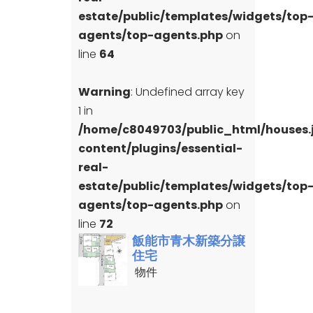
estate/public/templates/widgets/top
agents/top-agents.php
on
line
64
Warning
: Undefined array key
1 in
/home/c8049703/public_html/houses
content/plugins/essential-
real-
estate/public/templates/widgets/top
agents/top-agents.php
on
line
72
飯能市青木新築分譲
住宅
物件