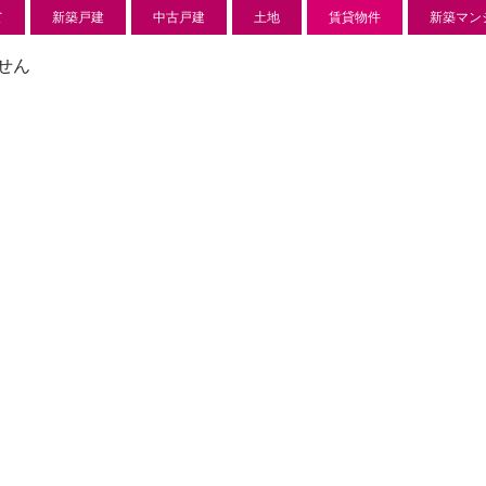
て
新築戸建
中古戸建
土地
賃貸物件
新築マン
せん
新築分譲住宅
センチ
l
850 万
-22
狭山市北
日高市高萩東賃貸一戸建
Price on call