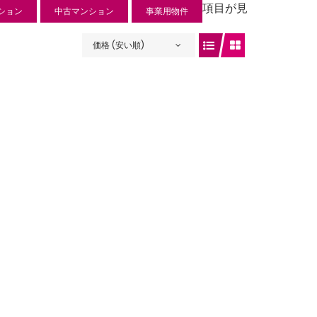
項目が見
ション
中古マンション
事業用物件
価格 (安い順)
ュリー入曽
 円
入曽734-1