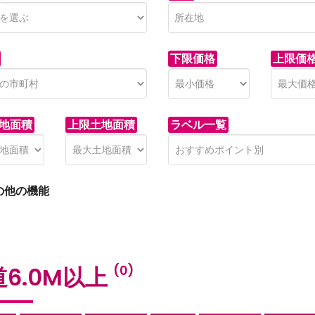
下限価格
上限価
地面積
上限土地面積
ラベル一覧
の他の機能
6.0M以上
(0)