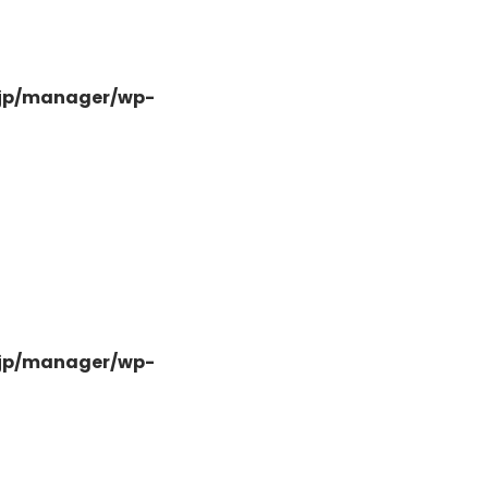
.jp/manager/wp-
-
.jp/manager/wp-
-