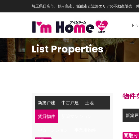
埼玉県日高市、鶴ヶ島市、飯能市と近郊エリアの不動産販売・
トッ
List Properties
物件
新築戸建
中古戸建
土地
新築戸
賃貸物件
新築マンション
中古マンション
事業用物件
間取り