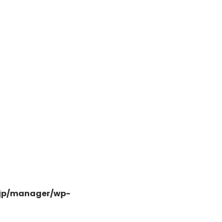
日高市高萩東三丁目5-7
.jp/manager/wp-