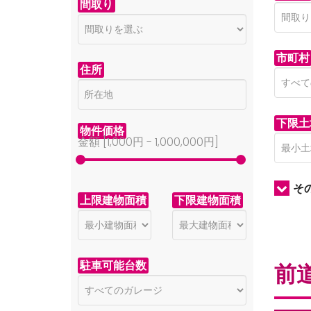
間取り
市町村
住所
下限土
物件価格
金額 [
1,000円
-
1,000,000円
]
そ
上限建物面積
下限建物面積
駐車可能台数
前道