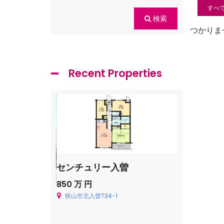
すべ
検索
つかりま
Recent Properties
センチュリー入曽
飯能市青木
850 万 円
Price on cal
狭山市北入曽734-1
飯能市青木226
貸一戸建