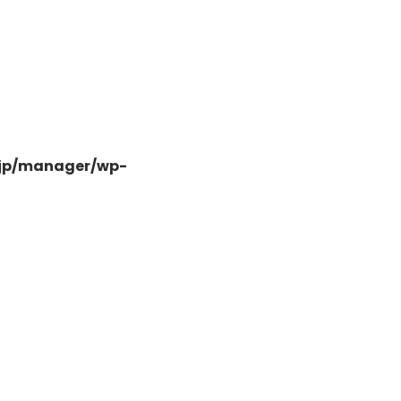
-
.jp/manager/wp-
-