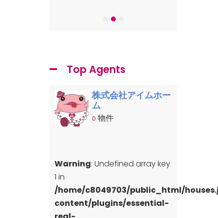
-7
Top Agents
株式会社アイムホー
ム
物件
0
Warning
: Undefined array key
1 in
/home/c8049703/public_html/houses
content/plugins/essential-
real-