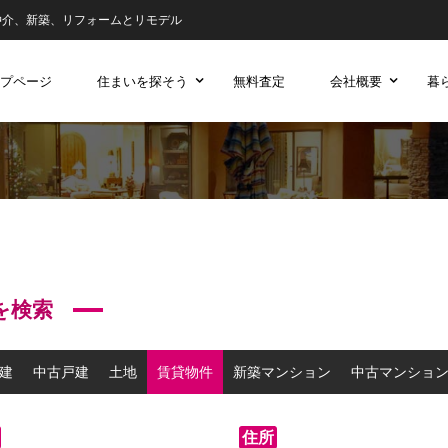
仲介、新築、リフォームとリモデル
プページ
住まいを探そう
無料査定
会社概要
暮
を検索
建
中古戸建
土地
賃貸物件
新築マンション
中古マンショ
住所