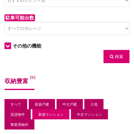
駐車可能台数
その他の機能
検索
/houses.jp/manager/wp-
(0)
収納豊富
gets/top-
すべて
新築戸建
中古戸建
土地
賃貸物件
新築マンション
中古マンション
事業用物件
/houses.jp/manager/wp-