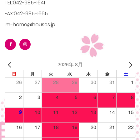
TEL:042-985-1641
FAX:042-985-1665
im-home@houses.jp
/houses.jp/manager/wp-
2026年 8月
gets/top-
日
月
火
水
木
金
土
26
27
28
29
30
31
1
2
3
4
5
6
7
8
9
10
11
12
13
14
15
16
17
18
19
20
21
22