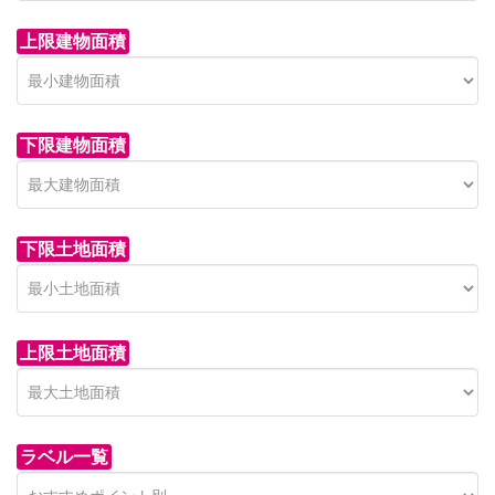
上限建物面積
下限建物面積
市青木新築分譲住宅
セン
 on call
850 
日高市高萩東賃貸一戸建
市青木226-22
狭山市
下限土地面積
Price on call
日高市高萩東三丁目5-7
上限土地面積
ラベル一覧