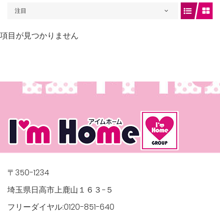
注目
項目が見つかりません
gets/top-
/houses.jp/manager/wp-
〒350-1234
埼玉県日高市上鹿山１６３−５
フリーダイヤル:0120-851-640
gets/top-