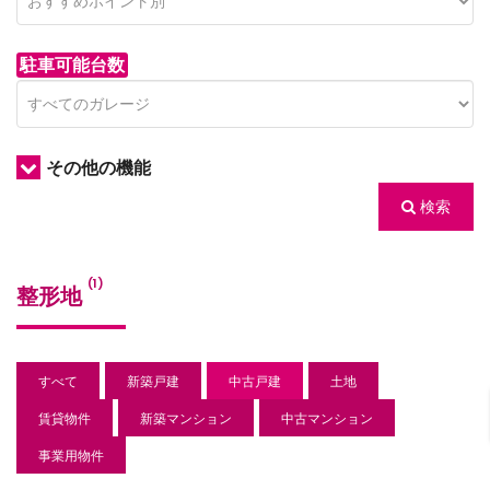
駐車可能台数
その他の機能
検索
/houses.jp/manager/wp-
(1)
整形地
gets/top-
すべて
新築戸建
中古戸建
土地
賃貸物件
新築マンション
中古マンション
事業用物件
/houses.jp/manager/wp-