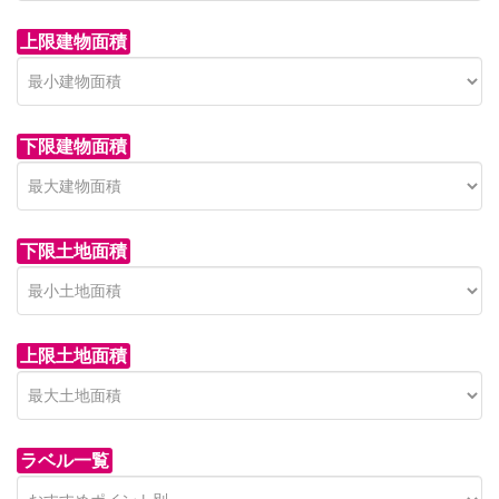
上限建物面積
下限建物面積
市青木新築分譲住宅
セン
 on call
850 
日高市高萩東賃貸一戸建
市青木226-22
狭山市
下限土地面積
Price on call
日高市高萩東三丁目5-7
上限土地面積
ラベル一覧