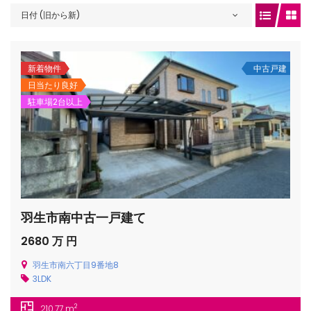
日付 (旧から新)
gets/top-
新着物件
中古戸建
日当たり良好
駐車場2台以上
羽生市南中古一戸建て
/houses.jp/manager/wp-
2680 万 円
羽生市南六丁目9番地8
3LDK
gets/top-
2
210.77 m