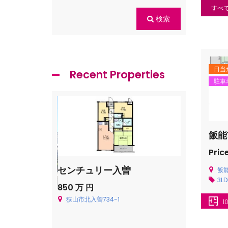
すべ
検索
日当
Recent Properties
駐車
飯能
Price
センチュリー入曽
飯能市青木
飯能
3L
850 万 円
Price on cal
狭山市北入曽734-1
飯能市青木226
貸一戸建
1