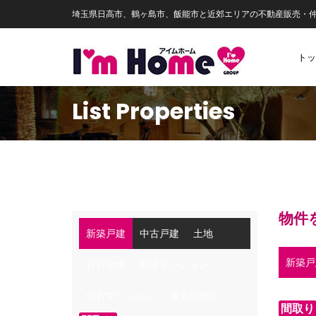
埼玉県日高市、鶴ヶ島市、飯能市と近郊エリアの不動産販売・
トッ
List Properties
物件
新築戸建
中古戸建
土地
新築戸
賃貸物件
新築マンション
中古マンション
事業用物件
間取り