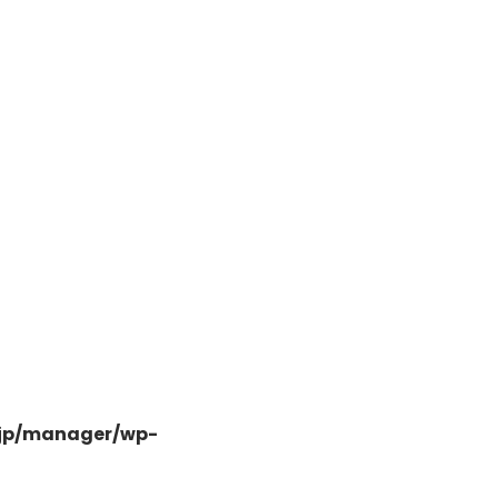
日高市高萩東三丁目5-7
.jp/manager/wp-