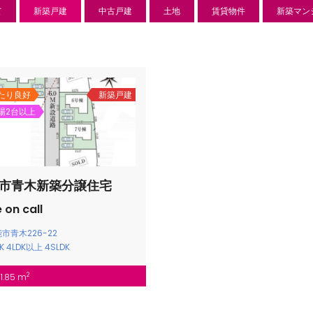
て
新築戸建
中古戸建
土地
賃貸物件
新築マン
たり良好
新築戸建
場2台以上
市青木新築分譲住宅
 on call
新築分譲住宅
センチ
市青木226-22
DK
4LDK以上
4SLDK
l
850 万
-22
狭山市北
日高市高萩東賃貸一戸建
2
01.85 m
Price on call