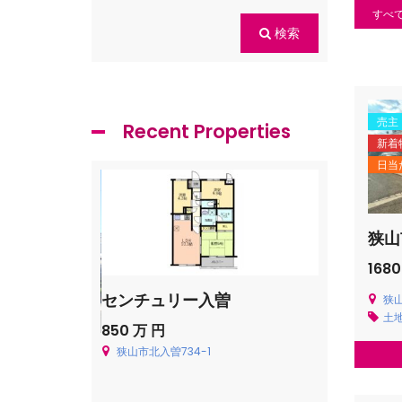
すべ
検索
売主
Recent Properties
新着
日当
狭山
1680
センチュリー入曽
飯能市青木
狭
土
850 万 円
Price on cal
狭山市北入曽734-1
飯能市青木226
貸一戸建