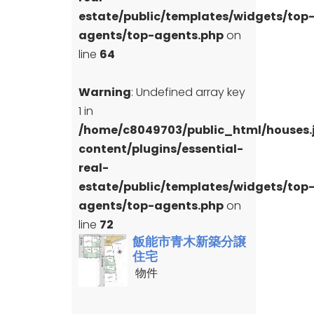
estate/public/templates/widgets/top
agents/top-agents.php
on
line
64
Warning
: Undefined array key
1 in
/home/c8049703/public_html/houses
content/plugins/essential-
real-
estate/public/templates/widgets/top
agents/top-agents.php
on
line
72
飯能市青木新築分譲
住宅
物件