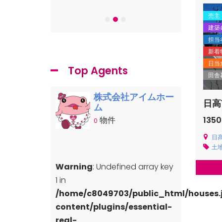
-7
売主
建築
担当
新着
日当
Top Agents
田舎
株式会社アイムホー
日高
ム
物件
1350
0
日高
土
Warning
: Undefined array key
1 in
/home/c8049703/public_html/houses
content/plugins/essential-
real-