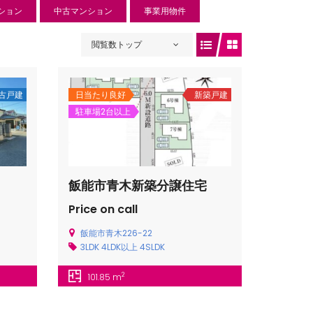
ション
中古マンション
事業用物件
閲覧数トップ
古戸建
日当たり良好
新築戸建
駐車場2台以上
飯能市青木新築分譲住宅
Price on call
ュリー入曽
飯能市青木226-22
3LDK
4LDK以上
4SLDK
 円
入曽734-1
2
101.85 m