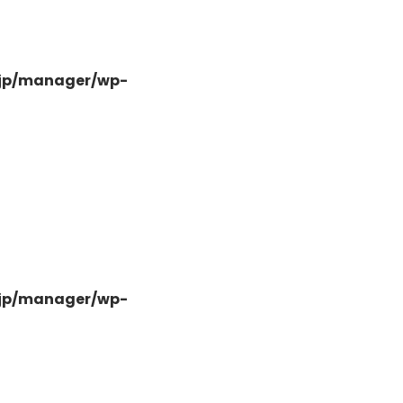
.jp/manager/wp-
-
.jp/manager/wp-
-