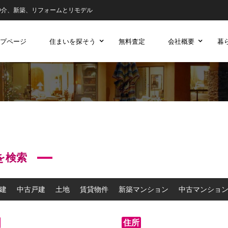
仲介、新築、リフォームとリモデル
プページ
住まいを探そう
無料査定
会社概要
暮
を検索
建
中古戸建
土地
賃貸物件
新築マンション
中古マンショ
住所