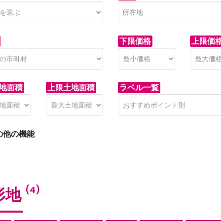
下限価格
上限価
地面積
上限土地面積
ラベル一覧
の他の機能
形地
(4)