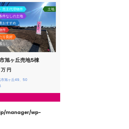
日高市高萩東三丁目5-7
・売主代理物件
土地
条件なしの土地
者おすすめ
物件
たり良好
暮らし
市旭ヶ丘売地5棟
 万 円
市旭ヶ丘49、50
地
.jp/manager/wp-