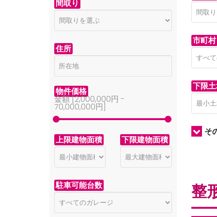
間取り
市町村
住所
下限土
物件価格
金額 [
2,000,000円
-
70,000,000円
]
そ
上限建物面積
下限建物面積
駐車可能台数
整