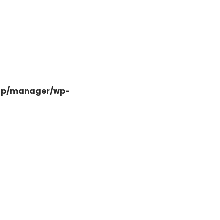
-
.jp/manager/wp-
-