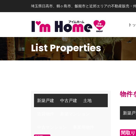
埼玉県日高市、鶴ヶ島市、飯能市と近郊エリアの不動産販売・
トッ
List Properties
物件
新築戸建
中古戸建
土地
新築戸
賃貸物件
新築マンション
中古マンション
事業用物件
間取り