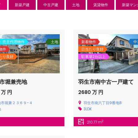
て
新築戸建
中古戸建
土地
賃貸物件
新築マン
・売主代理物件
土地
新着物件
中
物件
日当たり良好
たり良好
駐車場2台以上
市堀兼売地
羽生市南中古一戸建て
 万 円
2680 万 円
新築分譲住宅
センチ
山市堀兼２３６９−４
羽生市南六丁目9番地8
地
3LDK
l
850 万
-22
狭山市北
日高市高萩東賃貸一戸建
2
210.77 m
Price on call