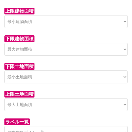
上限建物面積
下限建物面積
市青木新築分譲住宅
セン
 on call
850 
日高市高萩東賃貸一戸建
市青木226-22
狭山市
下限土地面積
Price on call
日高市高萩東三丁目5-7
上限土地面積
ラベル一覧