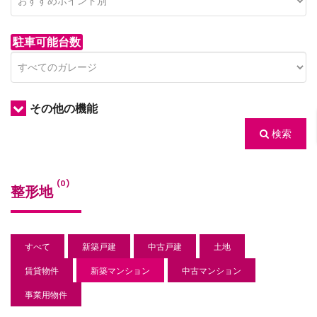
駐車可能台数
その他の機能
検索
/houses.jp/manager/wp-
(0)
整形地
gets/top-
すべて
新築戸建
中古戸建
土地
賃貸物件
新築マンション
中古マンション
事業用物件
/houses.jp/manager/wp-