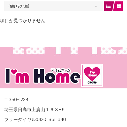
価格 (安い順)
項目が見つかりません
gets/top-
/houses.jp/manager/wp-
〒350-1234
埼玉県日高市上鹿山１６３−５
フリーダイヤル:0120-851-640
gets/top-