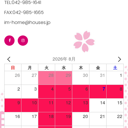
TEL:042-985-1641
FAX:042-985-1665
im-home@houses.jp
/houses.jp/manager/wp-
2026年 8月
gets/top-
日
月
火
水
木
金
土
26
27
28
29
30
31
1
2
3
4
5
6
7
8
9
10
11
12
13
14
15
16
17
18
19
20
21
22