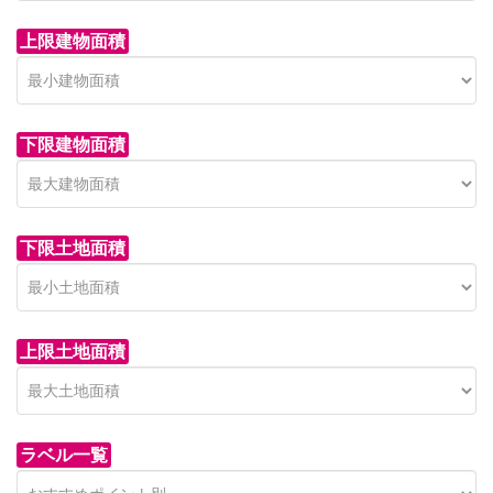
上限建物面積
下限建物面積
市青木新築分譲住宅
セン
 on call
850 
日高市高萩東賃貸一戸建
市青木226-22
狭山市
下限土地面積
Price on call
日高市高萩東三丁目5-7
上限土地面積
ラベル一覧