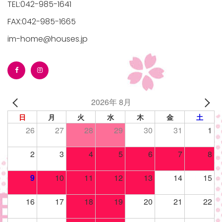
TEL:042-985-1641
FAX:042-985-1665
im-home@houses.jp
/houses.jp/manager/wp-
2026年 8月
gets/top-
日
月
火
水
木
金
土
26
27
28
29
30
31
1
2
3
4
5
6
7
8
9
10
11
12
13
14
15
16
17
18
19
20
21
22