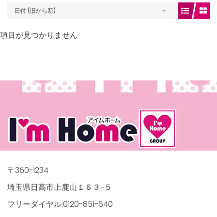
日付 (旧から新)
項目が見つかりません
gets/top-
/houses.jp/manager/wp-
〒350-1234
埼玉県日高市上鹿山１６３−５
フリーダイヤル:0120-851-640
gets/top-