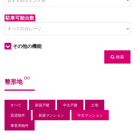
駐車可能台数
その他の機能
検索
/houses.jp/manager/wp-
(0)
整形地
gets/top-
すべて
新築戸建
中古戸建
土地
賃貸物件
新築マンション
中古マンション
事業用物件
/houses.jp/manager/wp-