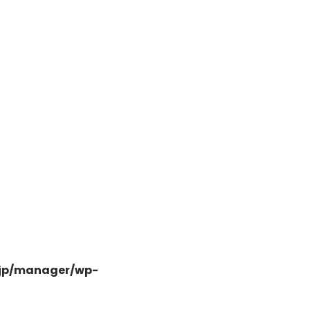
日高市高萩東三丁目5-7
.jp/manager/wp-