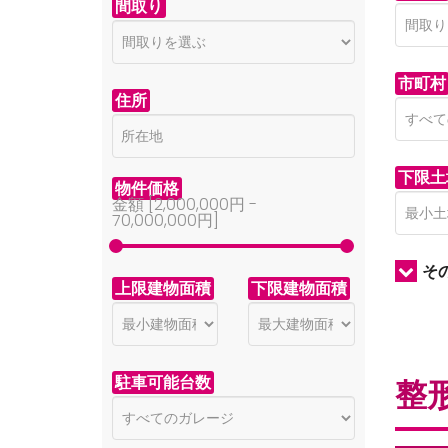
間取り
市町村
住所
下限土
物件価格
金額 [
2,000,000円
-
70,000,000円
]
そ
上限建物面積
下限建物面積
駐車可能台数
整