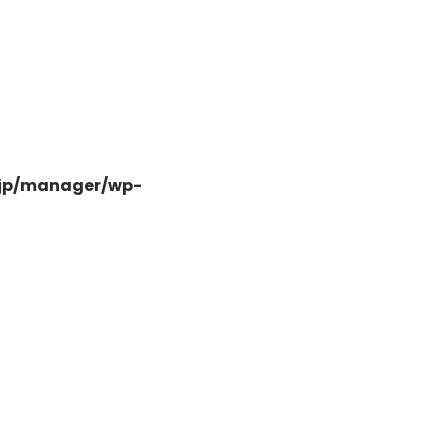
-
.jp/manager/wp-
-