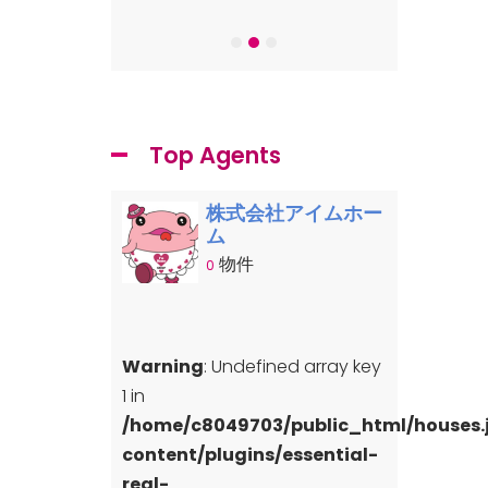
-7
Top Agents
株式会社アイムホー
ム
物件
0
Warning
: Undefined array key
1 in
/home/c8049703/public_html/houses
content/plugins/essential-
real-