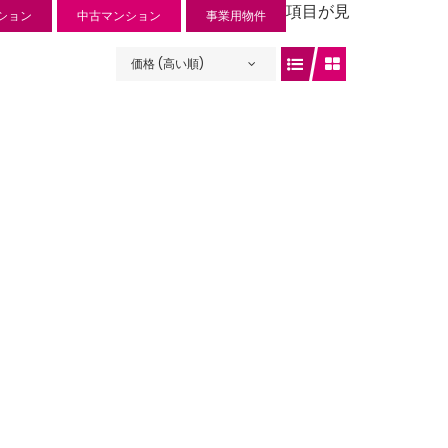
項目が見
ション
中古マンション
事業用物件
価格 (高い順)
ュリー入曽
 円
入曽734-1