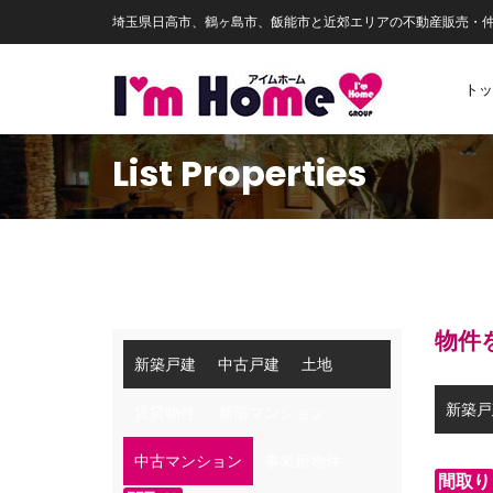
埼玉県日高市、鶴ヶ島市、飯能市と近郊エリアの不動産販売・
トッ
List Properties
物件
新築戸建
中古戸建
土地
新築戸
賃貸物件
新築マンション
中古マンション
事業用物件
間取り