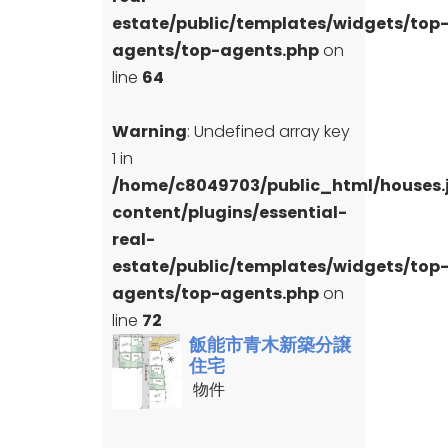
estate/public/templates/widgets/top
agents/top-agents.php
on
line
64
Warning
: Undefined array key
1 in
/home/c8049703/public_html/houses
content/plugins/essential-
real-
estate/public/templates/widgets/top
agents/top-agents.php
on
line
72
飯能市青木新築分譲
住宅
物件