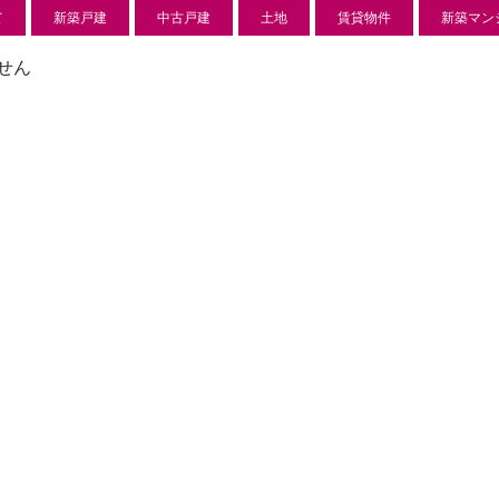
て
新築戸建
中古戸建
土地
賃貸物件
新築マン
せん
新築分譲住宅
センチ
l
850 万
-22
狭山市北
日高市高萩東賃貸一戸建
Price on call