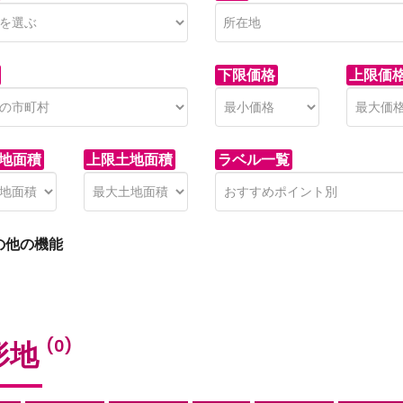
下限価格
上限価
地面積
上限土地面積
ラベル一覧
の他の機能
形地
(0)