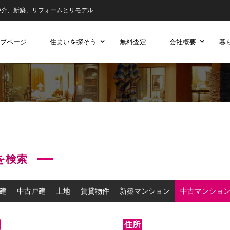
仲介、新築、リフォームとリモデル
プページ
住まいを探そう
無料査定
会社概要
暮
を検索
建
中古戸建
土地
賃貸物件
新築マンション
中古マンショ
住所