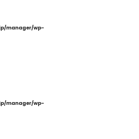
.jp/manager/wp-
-
.jp/manager/wp-
-