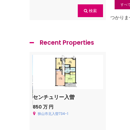
すべ
検索
つかりま
Recent Properties
センチュリー入曽
飯能市青木
850 万 円
Price on cal
狭山市北入曽734-1
飯能市青木226
貸一戸建