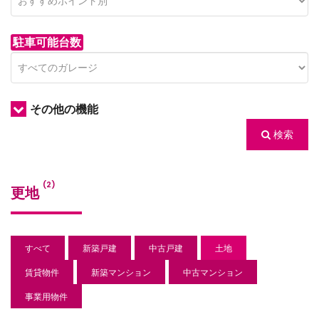
駐車可能台数
その他の機能
検索
/houses.jp/manager/wp-
(2)
更地
gets/top-
すべて
新築戸建
中古戸建
土地
賃貸物件
新築マンション
中古マンション
事業用物件
/houses.jp/manager/wp-