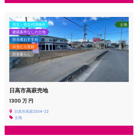
売主・売主代理物件
土地
建築条件なしの土地
/houses.jp/manager/wp-
担当者おすすめ
日当たり良好
田舎暮らし
gets/top-
日高市高萩売地
1300 万 円
日高市高萩2304-22
土地