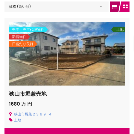
価格 (高い順)
gets/top-
売主・売主代理物件
土地
新着物件
日当たり良好
狭山市堀兼売地
/houses.jp/manager/wp-
1680 万 円
狭山市堀兼２３６９−４
土地
gets/top-