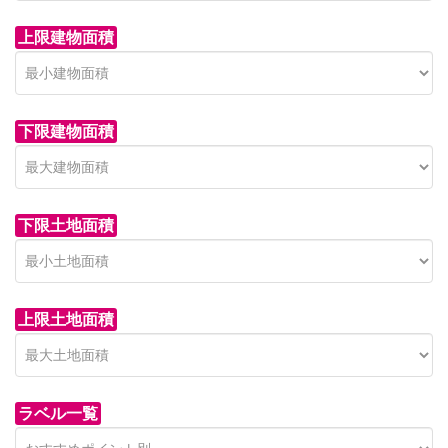
上限建物面積
下限建物面積
市青木新築分譲住宅
セン
 on call
850 
日高市高萩東賃貸一戸建
市青木226-22
狭山市
下限土地面積
Price on call
日高市高萩東三丁目5-7
上限土地面積
ラベル一覧