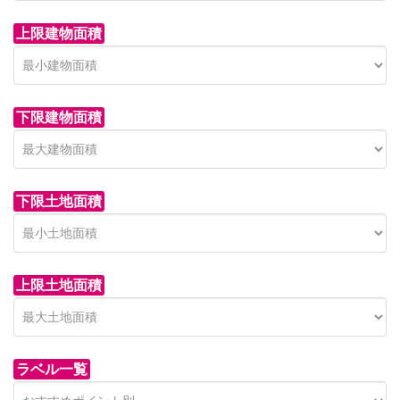
上限建物面積
下限建物面積
市青木新築分譲住宅
セン
 on call
850 
日高市高萩東賃貸一戸建
市青木226-22
狭山市
下限土地面積
Price on call
日高市高萩東三丁目5-7
上限土地面積
ラベル一覧