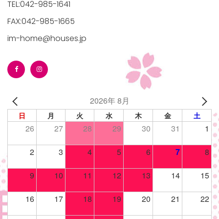
TEL:042-985-1641
FAX:042-985-1665
im-home@houses.jp
/houses.jp/manager/wp-
2026年 8月
gets/top-
日
月
火
水
木
金
土
26
27
28
29
30
31
1
2
3
4
5
6
7
8
9
10
11
12
13
14
15
16
17
18
19
20
21
22