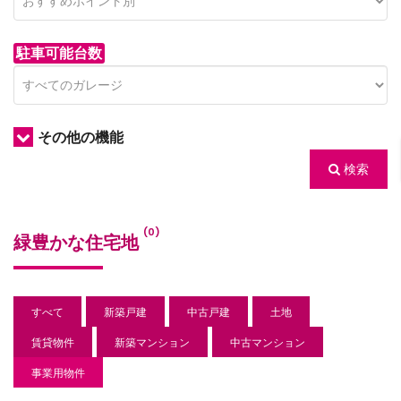
駐車可能台数
その他の機能
検索
/houses.jp/manager/wp-
(0)
緑豊かな住宅地
gets/top-
すべて
新築戸建
中古戸建
土地
賃貸物件
新築マンション
中古マンション
事業用物件
/houses.jp/manager/wp-