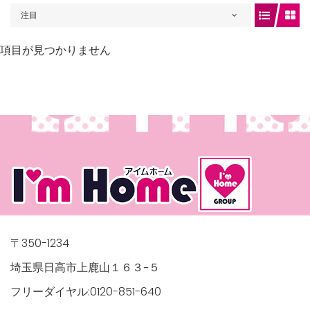
注目
項目が見つかりません
gets/top-
/houses.jp/manager/wp-
〒350-1234
埼玉県日高市上鹿山１６３−５
フリーダイヤル:0120-851-640
gets/top-