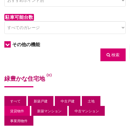
駐車可能台数
その他の機能
検索
/houses.jp/manager/wp-
(0)
緑豊かな住宅地
gets/top-
すべて
新築戸建
中古戸建
土地
賃貸物件
新築マンション
中古マンション
事業用物件
/houses.jp/manager/wp-