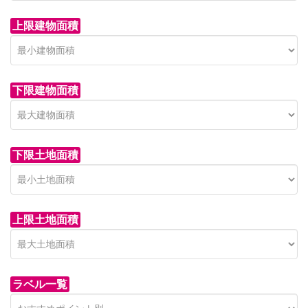
上限建物面積
下限建物面積
市青木新築分譲住宅
セン
 on call
850 
日高市高萩東賃貸一戸建
市青木226-22
狭山市
下限土地面積
Price on call
日高市高萩東三丁目5-7
上限土地面積
ラベル一覧