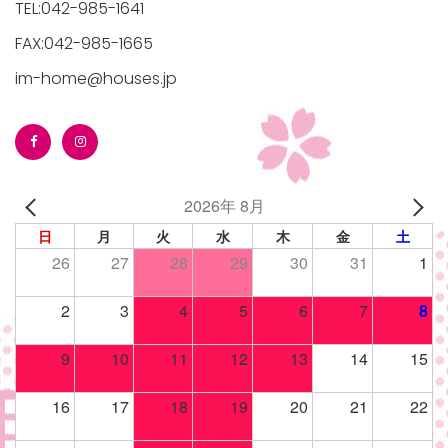
TEL:042-985-1641
FAX:042-985-1665
im-home@houses.jp
/houses.jp/manager/wp-
2026年 8月
gets/top-
日
月
火
水
木
金
土
26
27
28
29
30
31
1
2
3
4
5
6
7
8
9
10
11
12
13
14
15
16
17
18
19
20
21
22