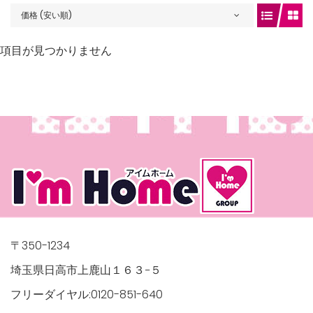
価格 (安い順)
項目が見つかりません
gets/top-
/houses.jp/manager/wp-
〒350-1234
埼玉県日高市上鹿山１６３−５
フリーダイヤル:0120-851-640
gets/top-