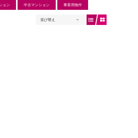
ション
中古マンション
事業用物件
並び替え
ュリー入曽
 円
入曽734-1