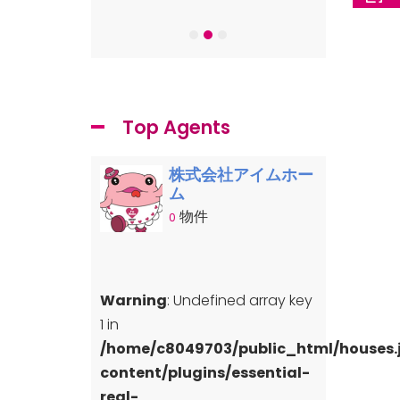
-7
Top Agents
株式会社アイムホー
ム
物件
0
Warning
: Undefined array key
1 in
/home/c8049703/public_html/houses
content/plugins/essential-
real-