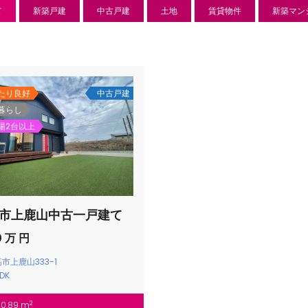
て
新築戸建
中古戸建
土地
賃貸物件
新築マン
たり良好
中古戸建
暮らし
場2台以上
市上鹿山中古一戸建て
新築分譲住宅
センチ
0 万 円
l
850 万
市上鹿山333-1
-22
狭山市北
日高市高萩東賃貸一戸建
DK
Price on call
2
20.89 m