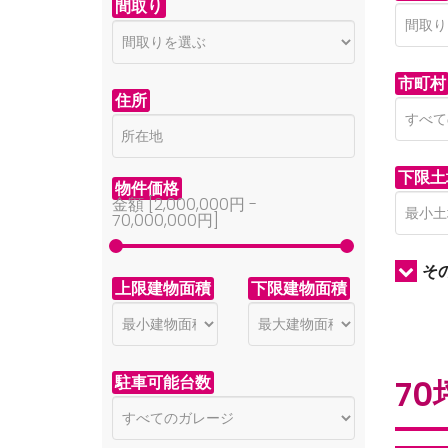
間取り
市町村
住所
下限土
物件価格
金額 [
2,000,000円
-
70,000,000円
]
そ
上限建物面積
下限建物面積
駐車可能台数
7