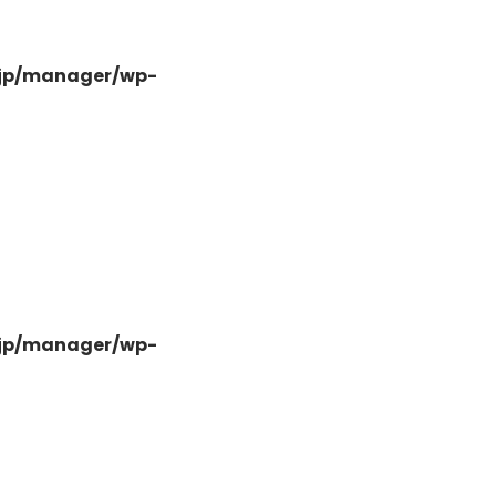
.jp/manager/wp-
-
.jp/manager/wp-
-