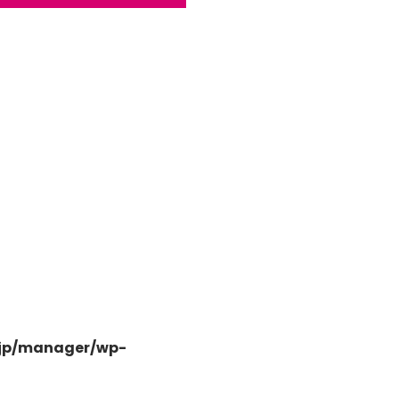
日高市高萩東三丁目5-7
.jp/manager/wp-