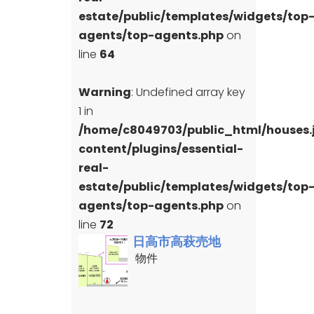
estate/public/templates/widgets/top
agents/top-agents.php
on
line
64
Warning
: Undefined array key
1 in
/home/c8049703/public_html/houses
content/plugins/essential-
real-
estate/public/templates/widgets/top
agents/top-agents.php
on
line
72
日高市高萩売地
物件