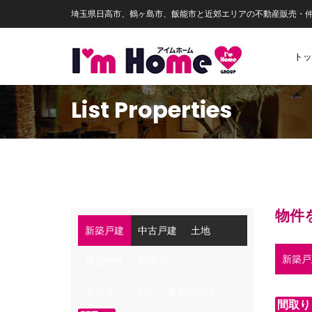
埼玉県日高市、鶴ヶ島市、飯能市と近郊エリアの不動産販売・
トッ
List Properties
物件
新築戸建
中古戸建
土地
新築戸
賃貸物件
新築マンション
中古マンション
事業用物件
間取り