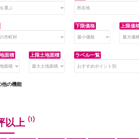
下限価格
上限価
地面積
上限土地面積
ラベル一覧
の他の機能
0坪以上
(1)