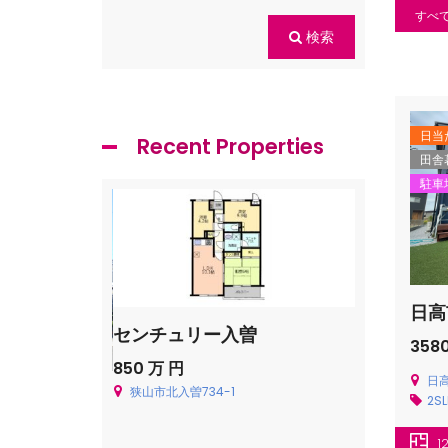
すべ
検索
日当
Recent Properties
田舎
駐車
日高
センチュリー入曽
飯能市青木
358
850 万 円
Price on cal
日高
狭山市北入曽734-1
飯能市青木226
貸一戸建
2SL
1