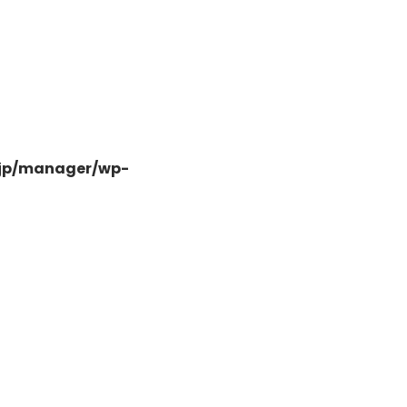
-
.jp/manager/wp-
-