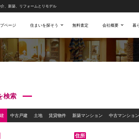
仲介、新築、リフォームとリモデル
プページ
住まいを探そう
無料査定
会社概要
暮
を検索
建
中古戸建
土地
賃貸物件
新築マンション
中古マンショ
住所