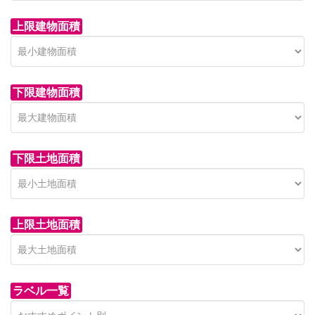
上限建物面積
下限建物面積
市青木新築分譲住宅
セン
 on call
850 
日高市高萩東賃貸一戸建
市青木226-22
狭山市
下限土地面積
Price on call
日高市高萩東三丁目5-7
上限土地面積
ラベル一覧