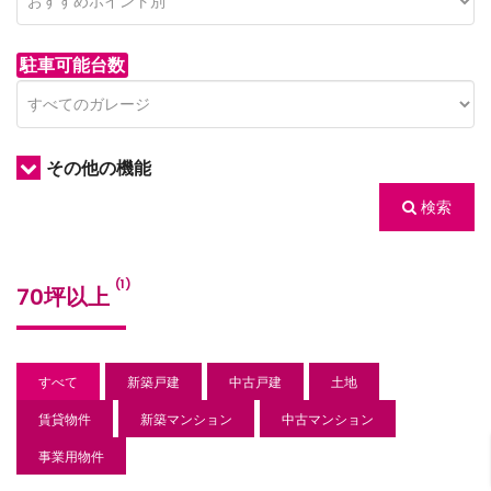
駐車可能台数
その他の機能
検索
/houses.jp/manager/wp-
(1)
70坪以上
gets/top-
すべて
新築戸建
中古戸建
土地
賃貸物件
新築マンション
中古マンション
事業用物件
/houses.jp/manager/wp-