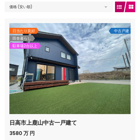
価格 (安い順)
gets/top-
日当たり良好
中古戸建
田舎暮らし
駐車場2台以上
/houses.jp/manager/wp-
日高市上鹿山中古一戸建て
gets/top-
3580 万 円