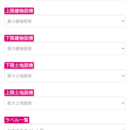
上限建物面積
下限建物面積
市青木新築分譲住宅
セン
 on call
850 
日高市高萩東賃貸一戸建
市青木226-22
狭山市
下限土地面積
Price on call
日高市高萩東三丁目5-7
上限土地面積
ラベル一覧