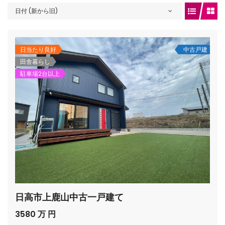
日付 (新から旧)
gets/top-
日当たり良好
中古戸建
田舎暮らし
駐車場2台以上
/houses.jp/manager/wp-
日高市上鹿山中古一戸建て
gets/top-
3580 万 円