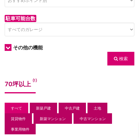
駐車可能台数
その他の機能
検索
/houses.jp/manager/wp-
(1)
70坪以上
gets/top-
すべて
新築戸建
中古戸建
土地
賃貸物件
新築マンション
中古マンション
事業用物件
/houses.jp/manager/wp-