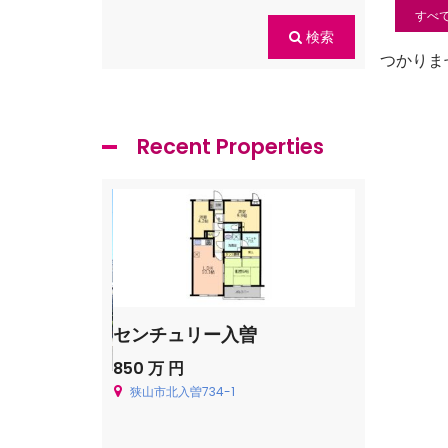
すべ
検索
つかりま
Recent Properties
センチュリー入曽
飯能市青木
850 万 円
Price on cal
狭山市北入曽734-1
飯能市青木226
貸一戸建