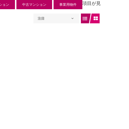
項目が見
ション
中古マンション
事業用物件
注目
ュリー入曽
 円
入曽734-1