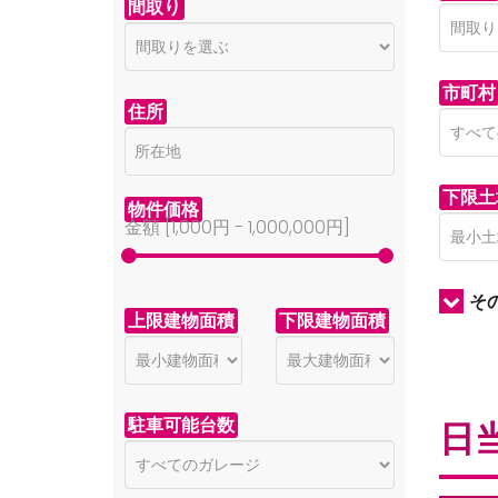
間取り
市町村
住所
下限土
物件価格
金額 [
1,000円
-
1,000,000円
]
そ
上限建物面積
下限建物面積
駐車可能台数
日