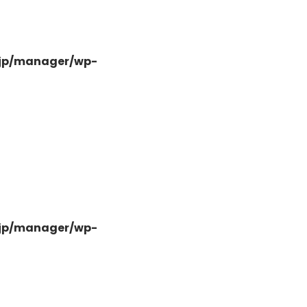
.jp/manager/wp-
-
.jp/manager/wp-
-