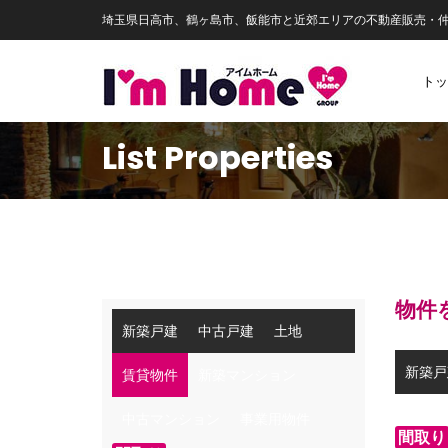
埼玉県日高市、鶴ヶ島市、飯能市と近郊エリアの不動産販売・
トッ
List Properties
物件
新築戸建
中古戸建
土地
新築戸
賃貸物件
新築マンション
中古マンション
事業用物件
間取り