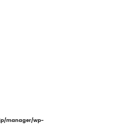
日高市高萩東三丁目5-7
.jp/manager/wp-