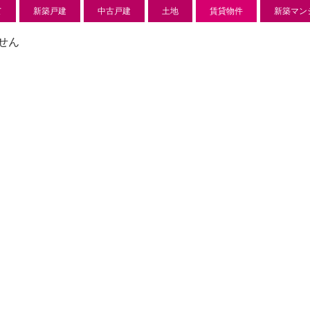
て
新築戸建
中古戸建
土地
賃貸物件
新築マン
せん
新築分譲住宅
センチ
l
850 万
-22
狭山市北
日高市高萩東賃貸一戸建
Price on call