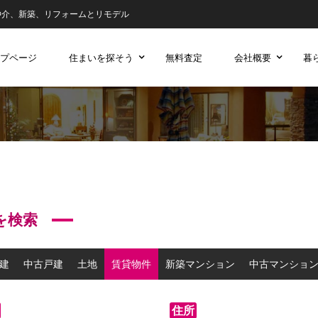
仲介、新築、リフォームとリモデル
プページ
住まいを探そう
無料査定
会社概要
暮
を検索
建
中古戸建
土地
賃貸物件
新築マンション
中古マンショ
住所