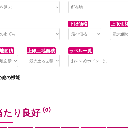
下限価格
上限価
地面積
上限土地面積
ラベル一覧
の他の機能
当たり良好
(0)