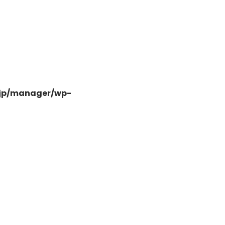
-
.jp/manager/wp-
-