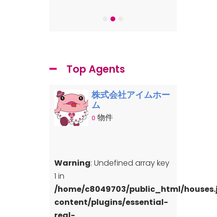
-7
Top Agents
株式会社アイムホー
ム
物件
0
Warning
: Undefined array key
1 in
/home/c8049703/public_html/houses
content/plugins/essential-
real-