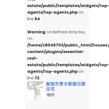
estate/public/templates/widgets/top
agents/top-agents.php
on
line
64
Warning
: Undefined array key
1 in
/home/c8049703/public_html/houses
content/plugins/essential-
real-
estate/public/templates/widgets/top
agents/top-agents.php
on
line
72
飯能市青木新築分譲
住宅
物件