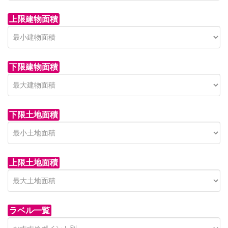
上限建物面積
下限建物面積
市青木新築分譲住宅
セン
 on call
850 
日高市高萩東賃貸一戸建
市青木226-22
狭山市
下限土地面積
Price on call
日高市高萩東三丁目5-7
上限土地面積
ラベル一覧