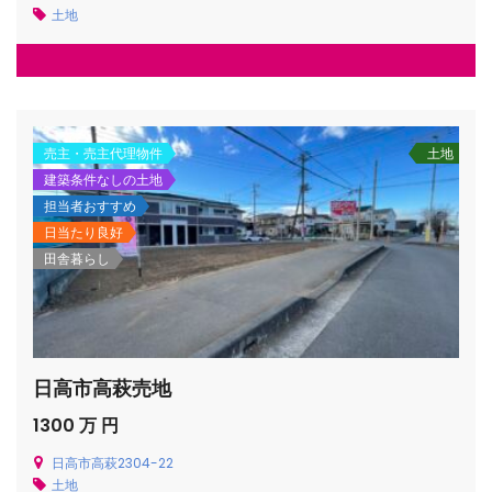
土地
売主・売主代理物件
土地
建築条件なしの土地
担当者おすすめ
日当たり良好
田舎暮らし
日高市高萩売地
1300 万 円
日高市高萩2304-22
土地