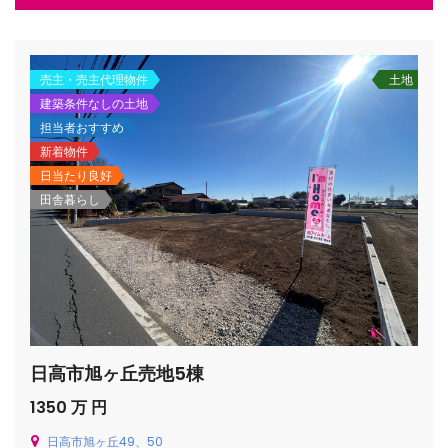
売主・売主代理物件
土地
建築条件なしの土地
担当者おすすめ
/houses.jp/manager/wp-
新着物件
日当たり良好
田舎暮らし
gets/top-
日高市旭ヶ丘売地5棟
1350 万 円
日高市旭ヶ丘49、50