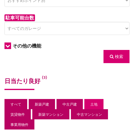
駐車可能台数
その他の機能
検索
/houses.jp/manager/wp-
(3)
日当たり良好
gets/top-
すべて
新築戸建
中古戸建
土地
賃貸物件
新築マンション
中古マンション
事業用物件
/houses.jp/manager/wp-