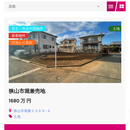
注目
gets/top-
売主・売主代理物件
土地
新着物件
日当たり良好
狭山市堀兼売地
/houses.jp/manager/wp-
1680 万 円
狭山市堀兼２３６９−４
土地
gets/top-