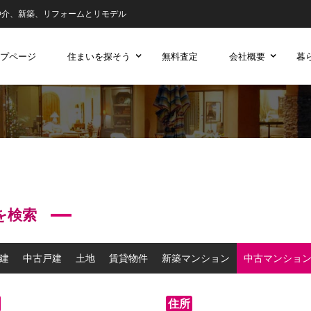
仲介、新築、リフォームとリモデル
プページ
住まいを探そう
無料査定
会社概要
暮
を検索
建
中古戸建
土地
賃貸物件
新築マンション
中古マンショ
住所