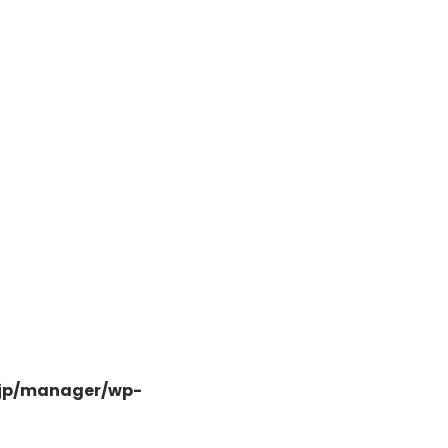
丁目5-7
.jp/manager/wp-