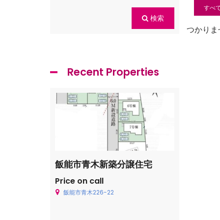
すべ
検索
つかりま
Recent Properties
曽
飯能市青木新築分譲住宅
Price on call
飯能市青木226-22
日高市高萩
Price on cal