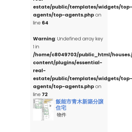
estate/public/templates/widgets/top
agents/top-agents.php
on
line
64
Warning
: Undefined array key
1 in
/home/c8049703/public_html/houses
content/plugins/essential-
real-
estate/public/templates/widgets/top
agents/top-agents.php
on
line
72
飯能市青木新築分譲
住宅
物件