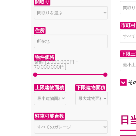
間取り
市町村
住所
下限土
物件価格
金額 [
2,000,000円
-
70,000,000円
]
そ
上限建物面積
下限建物面積
駐車可能台数
日