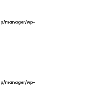
.jp/manager/wp-
-
.jp/manager/wp-
-