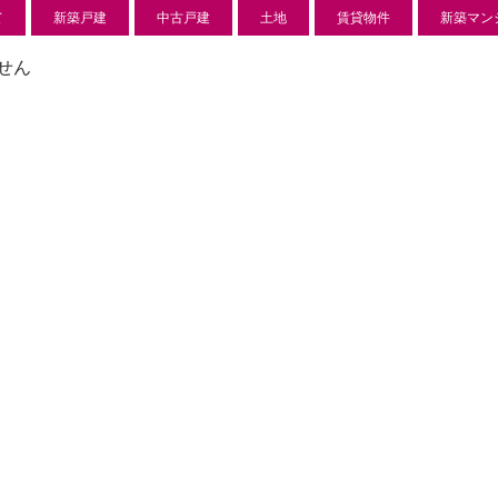
て
新築戸建
中古戸建
土地
賃貸物件
新築マン
せん
センチュリー入曽
850 万 円
狭山市北入曽734-1
東賃貸一戸建
l