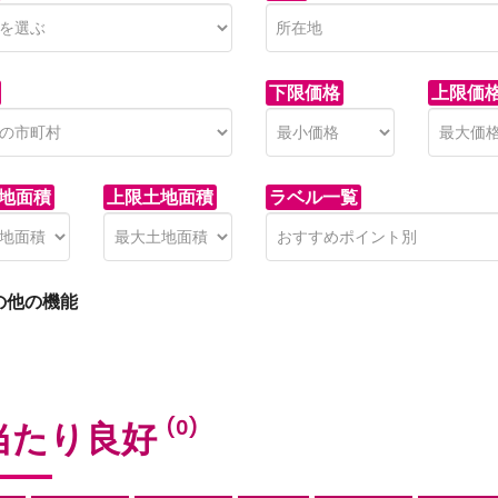
下限価格
上限価
地面積
上限土地面積
ラベル一覧
の他の機能
当たり良好
(0)