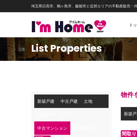
埼玉県日高市、鶴ヶ島市、飯能市と近郊エリアの不動産販売・
トッ
List Properties
物件
新築戸建
中古戸建
土地
新築戸
賃貸物件
新築マンション
中古マンション
事業用物件
間取り