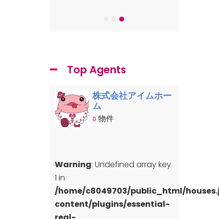
日高市高萩東三
Top Agents
株式会社アイムホー
ム
物件
0
Warning
: Undefined array key
1 in
/home/c8049703/public_html/houses
content/plugins/essential-
real-