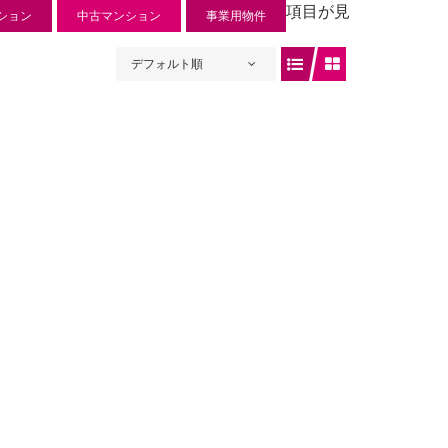
項目が見
ション
中古マンション
事業用物件
デフォルト順