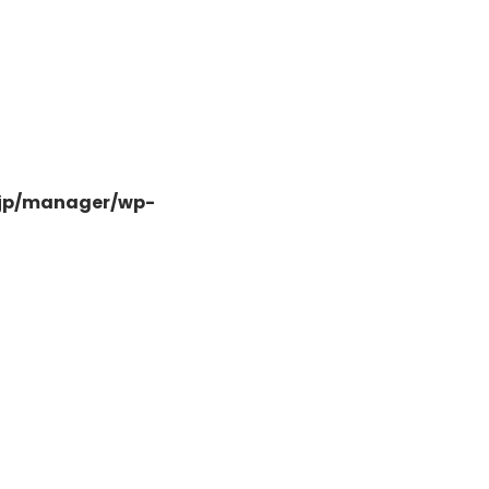
-
.jp/manager/wp-
-