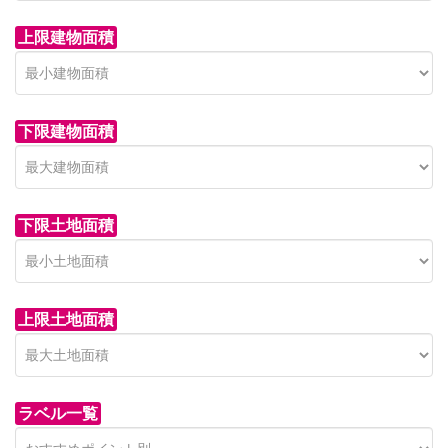
上限建物面積
下限建物面積
市青木新築分譲住宅
セン
 on call
850 
日高市高萩東賃貸一戸建
市青木226-22
狭山市
下限土地面積
Price on call
日高市高萩東三丁目5-7
上限土地面積
ラベル一覧