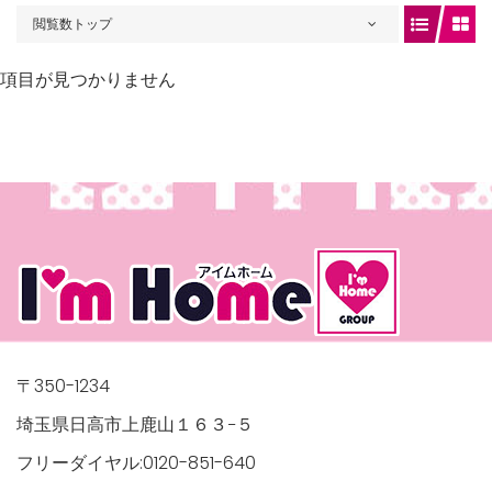
閲覧数トップ
項目が見つかりません
gets/top-
/houses.jp/manager/wp-
〒350-1234
埼玉県日高市上鹿山１６３−５
フリーダイヤル:0120-851-640
gets/top-