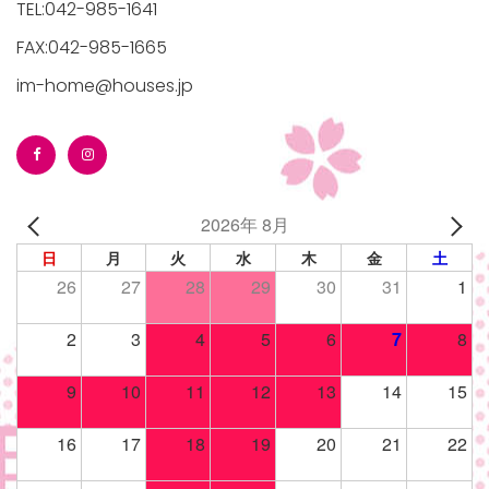
TEL:042-985-1641
FAX:042-985-1665
im-home@houses.jp
/houses.jp/manager/wp-
2026年 8月
gets/top-
日
月
火
水
木
金
土
26
27
28
29
30
31
1
2
3
4
5
6
7
8
9
10
11
12
13
14
15
16
17
18
19
20
21
22