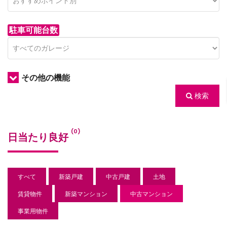
駐車可能台数
その他の機能
検索
/houses.jp/manager/wp-
(0)
日当たり良好
gets/top-
すべて
新築戸建
中古戸建
土地
賃貸物件
新築マンション
中古マンション
事業用物件
/houses.jp/manager/wp-