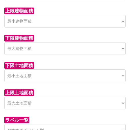
上限建物面積
下限建物面積
市青木新築分譲住宅
セン
 on call
850 
日高市高萩東賃貸一戸建
市青木226-22
狭山市
下限土地面積
Price on call
日高市高萩東三丁目5-7
上限土地面積
ラベル一覧