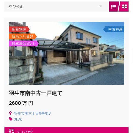
並び替え
gets/top-
新着物件
中古戸建
日当たり良好
駐車場2台以上
羽生市南中古一戸建て
/houses.jp/manager/wp-
2680 万 円
羽生市南六丁目9番地8
3LDK
gets/top-
2
210.77 m