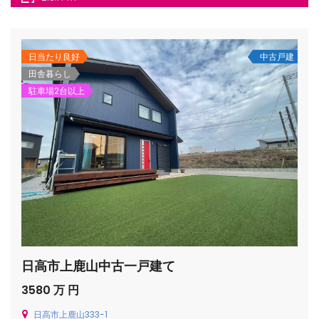
日当たり良好
中古戸建
田舎暮らし
駐車場2台以上
/houses.jp/manager/wp-
gets/top-
日高市上鹿山中古一戸建て
3580 万 円
日高市上鹿山333-1