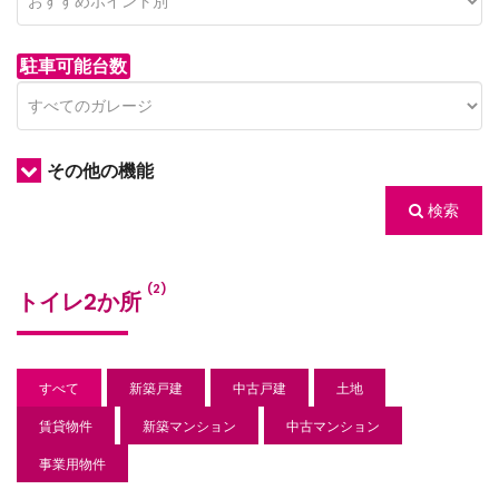
駐車可能台数
その他の機能
検索
/houses.jp/manager/wp-
(2)
トイレ2か所
gets/top-
すべて
新築戸建
中古戸建
土地
賃貸物件
新築マンション
中古マンション
事業用物件
/houses.jp/manager/wp-