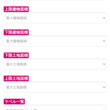
上限建物面積
下限建物面積
市青木新築分譲住宅
セン
 on call
850 
日高市高萩東賃貸一戸建
市青木226-22
狭山市
下限土地面積
Price on call
日高市高萩東三丁目5-7
上限土地面積
ラベル一覧