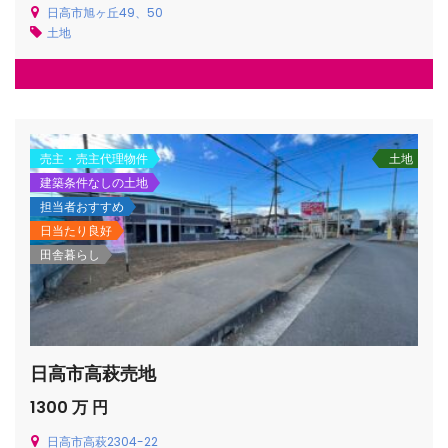
日高市旭ヶ丘49、50
土地
/houses.jp/manager/wp-
売主・売主代理物件
土地
建築条件なしの土地
担当者おすすめ
gets/top-
日当たり良好
田舎暮らし
日高市高萩売地
1300 万 円
日高市高萩2304-22