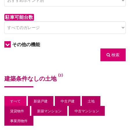
駐車可能台数
その他の機能
検索
/houses.jp/manager/wp-
(2)
建築条件なしの土地
gets/top-
すべて
新築戸建
中古戸建
土地
賃貸物件
新築マンション
中古マンション
事業用物件
/houses.jp/manager/wp-