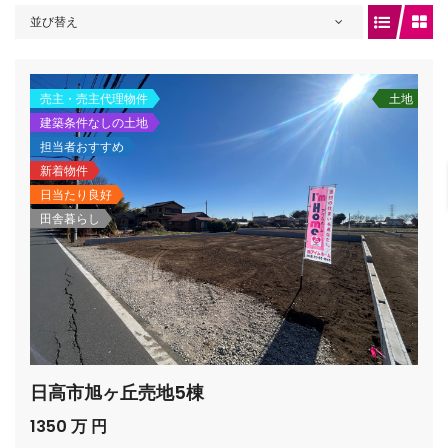
並び替え
gets/top-
売主・売主代理物件
土地
建築条件なしの土地
担当者おすすめ
新着物件
日当たり良好
田舎暮らし
/houses.jp/manager/wp-
日高市旭ヶ丘売地5棟
gets/top-
1350 万 円