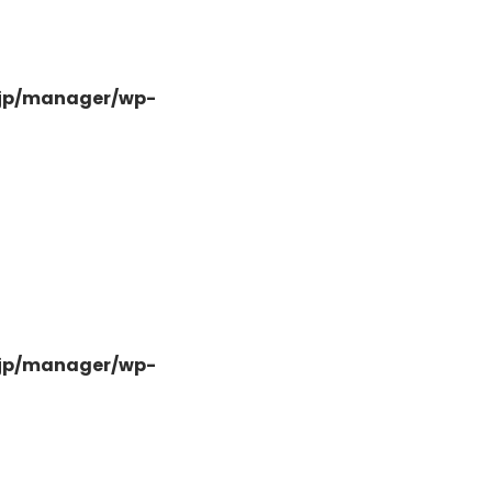
.jp/manager/wp-
-
.jp/manager/wp-
-