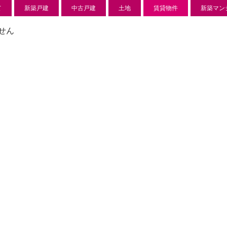
て
新築戸建
中古戸建
土地
賃貸物件
新築マン
せん
新築分譲住宅
センチ
l
850 万
-22
狭山市北
日高市高萩東賃貸一戸建
Price on call