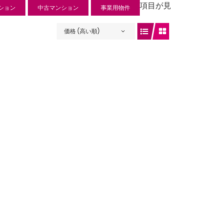
項目が見
ション
中古マンション
事業用物件
価格 (高い順)
ュリー入曽
 円
入曽734-1