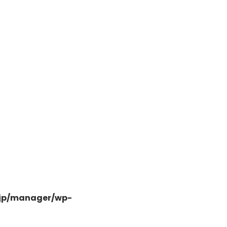
日高市高萩東三丁目5-7
.jp/manager/wp-