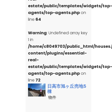
estate/public/templates/widgets/top
agents/top-agents.php
on
line
64
Warning
: Undefined array key
1 in
/home/c8049703/public_html/houses
content/plugins/essential-
real-
estate/public/templates/widgets/top
agents/top-agents.php
on
line
72
日高市旭ヶ丘売地5
棟
物件