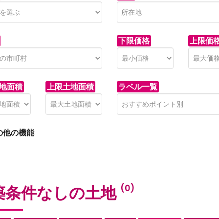
下限価格
上限価
地面積
上限土地面積
ラベル一覧
の他の機能
築条件なしの土地
(0)