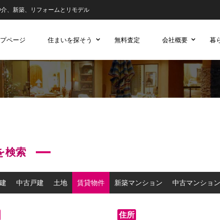
仲介、新築、リフォームとリモデル
プページ
住まいを探そう
無料査定
会社概要
暮
を検索
建
中古戸建
土地
賃貸物件
新築マンション
中古マンショ
住所