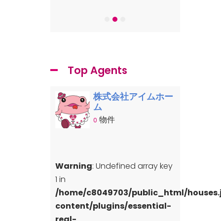
-7
Top Agents
株式会社アイムホー
ム
物件
0
Warning
: Undefined array key
1 in
/home/c8049703/public_html/houses
content/plugins/essential-
real-