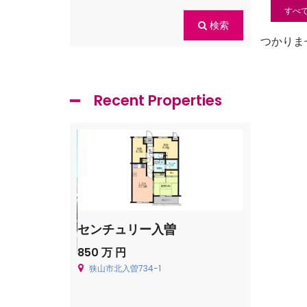
すべ
検索
つかりま
Recent Properties
センチュリー入曽
飯能市青木
850 万 円
Price on cal
狭山市北入曽734-1
飯能市青木226
貸一戸建