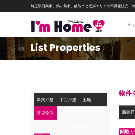
埼玉県日高市、鶴ヶ島市、飯能市と近郊エリアの不動産販売・
トッ
List Properties
物件
新築戸建
中古戸建
土地
新築戸
賃貸物件
新築マンション
中古マンション
事業用物件
間取り