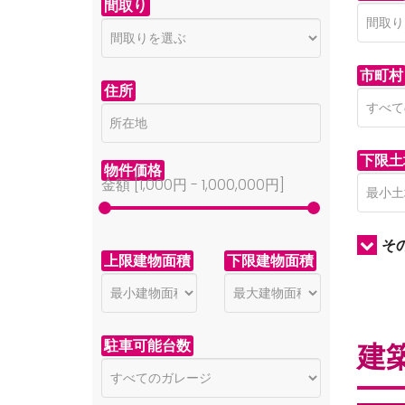
間取り
市町村
住所
下限土
物件価格
金額 [
1,000円
-
1,000,000円
]
そ
上限建物面積
下限建物面積
駐車可能台数
建