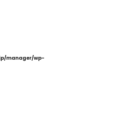
-
.jp/manager/wp-
-