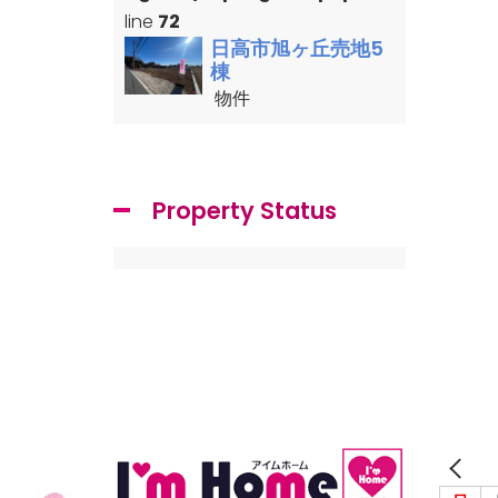
line
72
日高市旭ヶ丘売地5
棟
物件
Property Status