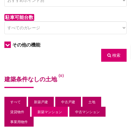
駐車可能台数
その他の機能
検索
/houses.jp/manager/wp-
(0)
建築条件なしの土地
gets/top-
すべて
新築戸建
中古戸建
土地
賃貸物件
新築マンション
中古マンション
事業用物件
/houses.jp/manager/wp-