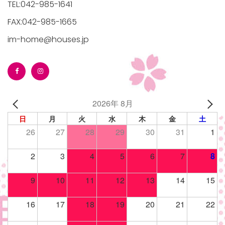
TEL:042-985-1641
FAX:042-985-1665
im-home@houses.jp
/houses.jp/manager/wp-
2026年 8月
gets/top-
日
月
火
水
木
金
土
26
27
28
29
30
31
1
2
3
4
5
6
7
8
9
10
11
12
13
14
15
16
17
18
19
20
21
22