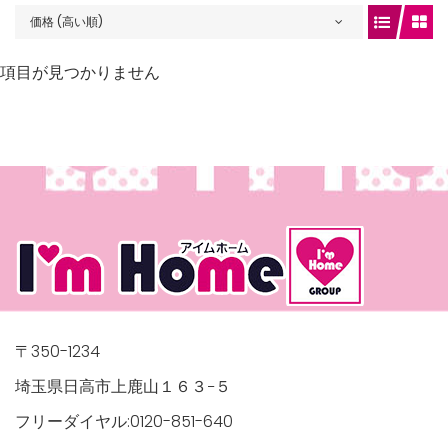
価格 (高い順)
項目が見つかりません
gets/top-
/houses.jp/manager/wp-
〒350-1234
埼玉県日高市上鹿山１６３−５
フリーダイヤル:0120-851-640
gets/top-