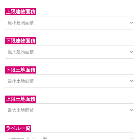
上限建物面積
下限建物面積
市青木新築分譲住宅
セン
 on call
850 
日高市高萩東賃貸一戸建
市青木226-22
狭山市
下限土地面積
Price on call
日高市高萩東三丁目5-7
上限土地面積
ラベル一覧