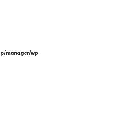
-
.jp/manager/wp-
-