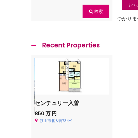
すべ
検索
つかりま
Recent Properties
センチュリー入曽
飯能市青木
850 万 円
Price on cal
狭山市北入曽734-1
飯能市青木226
貸一戸建