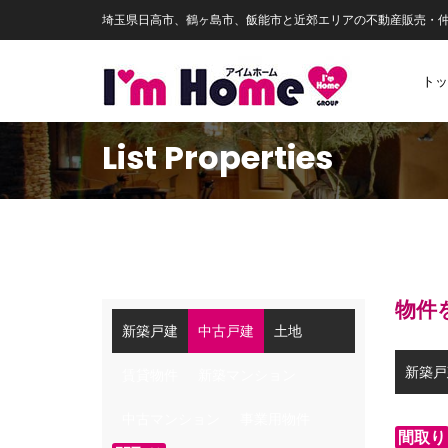
埼玉県日高市、鶴ヶ島市、飯能市と近郊エリアの不動産販売・
トッ
List Properties
物件
新築戸建
中古戸建
土地
新築戸
賃貸物件
新築マンション
中古マンション
事業用物件
間取り