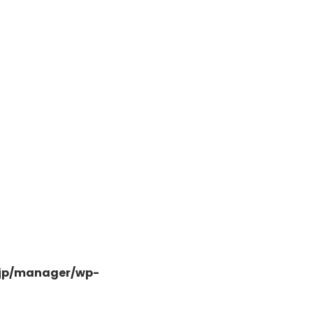
日高市高萩東三丁目5-7
.jp/manager/wp-