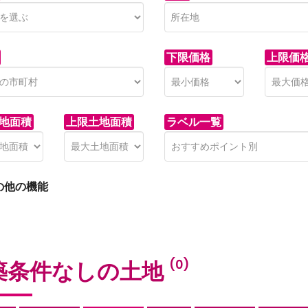
下限価格
上限価
地面積
上限土地面積
ラベル一覧
の他の機能
築条件なしの土地
(0)