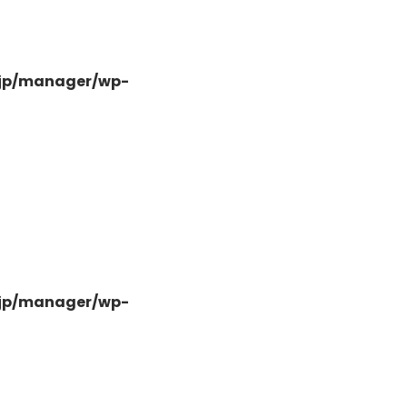
.jp/manager/wp-
-
.jp/manager/wp-
-