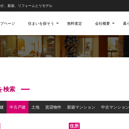
仲介、新築、リフォームとリモデル
プページ
住まいを探そう
無料査定
会社概要
暮
を検索
建
中古戸建
土地
賃貸物件
新築マンション
中古マンショ
住所