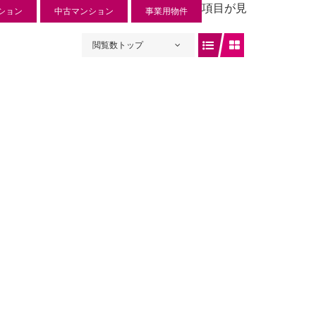
項目が見
ション
中古マンション
事業用物件
閲覧数トップ
ュリー入曽
 円
入曽734-1