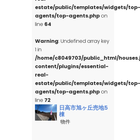
estate/public/templates/widgets/top
agents/top-agents.php
on
line
64
Warning
: Undefined array key
1 in
/home/c8049703/public_html/houses
content/plugins/essential-
real-
estate/public/templates/widgets/top
agents/top-agents.php
on
line
72
日高市旭ヶ丘売地5
棟
物件