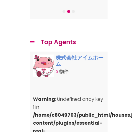
-7
Top Agents
株式会社アイムホー
ム
物件
0
Warning
: Undefined array key
1 in
/home/c8049703/public_html/houses
content/plugins/essential-
real-