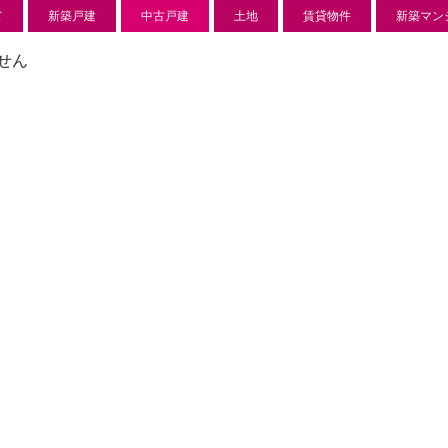
て
新築戸建
中古戸建
土地
賃貸物件
新築マン
せん
新築分譲住宅
センチ
l
850 万
-22
狭山市北
日高市高萩東賃貸一戸建
Price on call