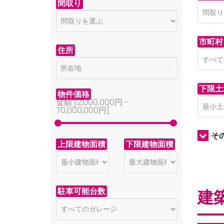
間取り
市町村
住所
下限土
物件価格
金額 [
2,000,000円
-
70,000,000円
]
そ
上限建物面積
下限建物面積
駐車可能台数
建