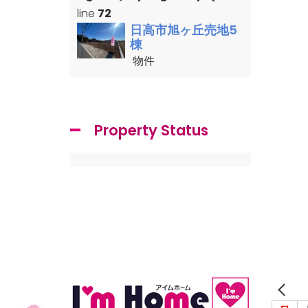
line
72
日高市旭ヶ丘売地5
棟
物件
Property Status