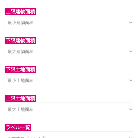
上限建物面積
下限建物面積
市青木新築分譲住宅
セン
 on call
850 
日高市高萩東賃貸一戸建
市青木226-22
狭山市
下限土地面積
Price on call
日高市高萩東三丁目5-7
上限土地面積
ラベル一覧