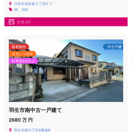
日高市高萩東三丁目5-7
3K、3DK
2
71.75 m
/houses.jp/manager/wp-
新着物件
中古戸建
日当たり良好
駐車場2台以上
gets/top-
羽生市南中古一戸建て
2680 万 円
羽生市南六丁目9番地8