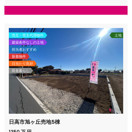
売主・売主代理物件
土地
建築条件なしの土地
担当者おすすめ
新着物件
日当たり良好
田舎暮らし
日高市旭ヶ丘売地5棟
1350 万 円