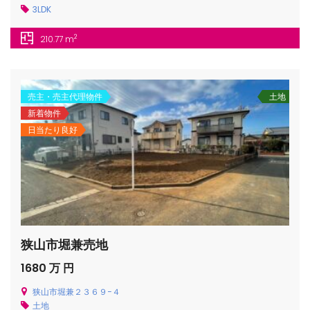
3LDK
2
210.77 m
売主・売主代理物件
土地
新着物件
日当たり良好
狭山市堀兼売地
1680 万 円
狭山市堀兼２３６９−４
土地