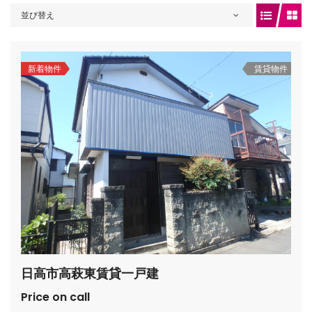
並び替え
gets/top-
新着物件
賃貸物件
/houses.jp/manager/wp-
日高市高萩東賃貸一戸建
gets/top-
Price on call