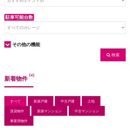
駐車可能台数
その他の機能
検索
/houses.jp/manager/wp-
(4)
新着物件
gets/top-
すべて
新築戸建
中古戸建
土地
賃貸物件
新築マンション
中古マンション
事業用物件
/houses.jp/manager/wp-