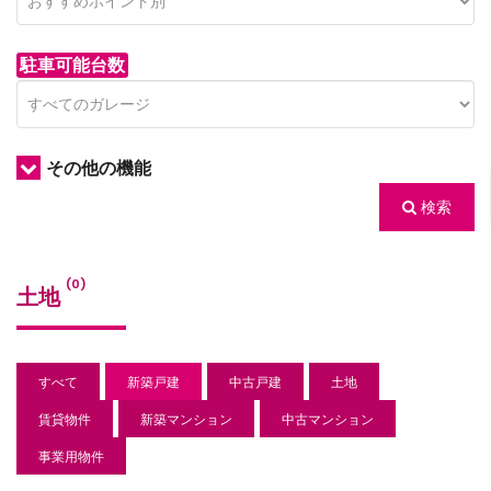
駐車可能台数
その他の機能
検索
/houses.jp/manager/wp-
(0)
土地
gets/top-
すべて
新築戸建
中古戸建
土地
賃貸物件
新築マンション
中古マンション
事業用物件
/houses.jp/manager/wp-