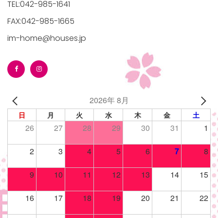
TEL:042-985-1641
FAX:042-985-1665
im-home@houses.jp
/houses.jp/manager/wp-
gets/top-
2026年 8月
日
月
火
水
木
金
土
26
27
28
29
30
31
1
2
3
4
5
6
7
8
9
10
11
12
13
14
15
16
17
18
19
20
21
22