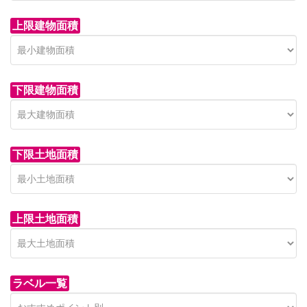
上限建物面積
下限建物面積
市青木新築分譲住宅
セン
 on call
850 
日高市高萩東賃貸一戸建
市青木226-22
狭山市
下限土地面積
Price on call
日高市高萩東三丁目5-7
上限土地面積
ラベル一覧