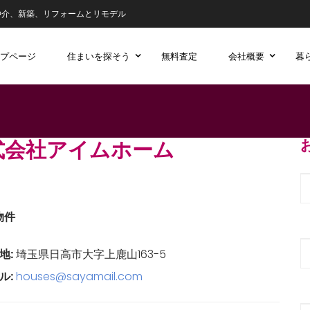
仲介、新築、リフォームとリモデル
プページ
住まいを探そう
無料査定
会社概要
暮
式会社アイムホーム
物件
地:
埼玉県日高市大字上鹿山163-5
ル:
houses@sayamail.com