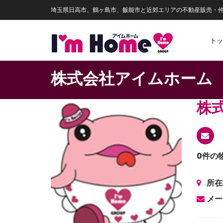
埼玉県日高市、鶴ヶ島市、飯能市と近郊エリアの不動産販売・
トッ
株式会社アイムホーム
株
0件の
所在
メー