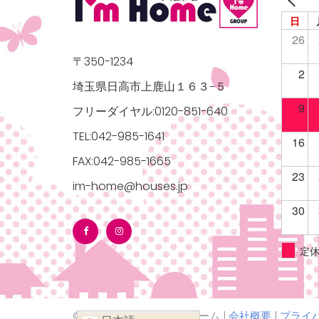
日
26
〒350-1234
2
埼玉県日高市上鹿山１６３−５
9
フリーダイヤル:0120-851-640
TEL:042-985-1641
16
FAX:042-985-1665
23
im-home@houses.jp
30
定
© 2026 株式会社アイムホーム |
会社概要
|
プライ