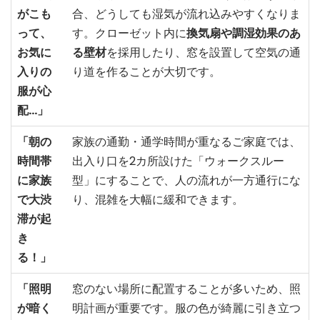
がこも
合、どうしても湿気が流れ込みやすくなりま
って、
す。クローゼット内に
換気扇や調湿効果のあ
お気に
る壁材
を採用したり、窓を設置して空気の通
入りの
り道を作ることが大切です。
服が心
配…」
「朝の
家族の通勤・通学時間が重なるご家庭では、
時間帯
出入り口を2カ所設けた「ウォークスルー
に家族
型」にすることで、人の流れが一方通行にな
で大渋
り、混雑を大幅に緩和できます。
滞が起
き
る！」
「照明
窓のない場所に配置することが多いため、照
が暗く
明計画が重要です。服の色が綺麗に引き立つ