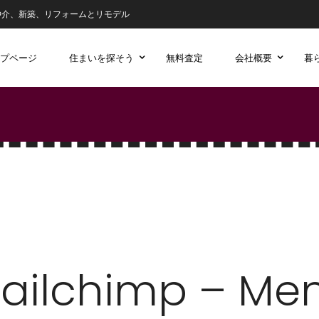
仲介、新築、リフォームとリモデル
プページ
住まいを探そう
無料査定
会社概要
暮
ailchimp – Me