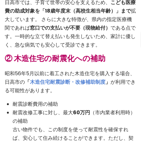
日高市では、子育て世帯の安心を支えるため、
こども医療
費の助成対象を「18歳年度末（高校生相当年齢）」まで
拡
大しています。 さらに大きな特徴が、県内の指定医療機
関であれば
窓口での支払いが不要（現物給付）
である点で
す。一時的な立て替え払いも発生しないため、家計に優し
く、急な病気でも安心して受診できます。
② 木造住宅の耐震化への補助
昭和56年5月以前に着工された木造住宅を購入する場合、
日高市の
「
木造住宅耐震診断・改修補助制度
」
が利用でき
る可能性があります。
耐震診断費用の補助
耐震改修工事に対し、最大
60万円
（市内業者利用時）
の補助
古い物件でも、この制度を使って耐震性を確保すれ
ば、安心して住み続けることができます。ただし、契