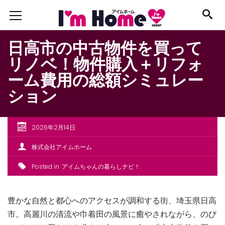
日高市の中古物件を買って
リノベ！物件購入＋リフォ
ーム費用の総額シミュレー
ション
2026年2月14日
株式会社アイムホーム
Posted in
アイムちゃんの暮らしナビ！
豊かな自然と都心へのアクセスが調和する街、埼玉県日高
市。高麗川の清流や巾着田の風景に癒やされながら、のび