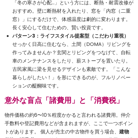
「冬の寒さが心配…」という方には、断熱・耐震改修が
おすすめ。壁に断熱材を入れたり、窓を「内窓（二重
窓）」にするだけで、体感温度は劇的に変わります。
長く安心して住むための、賢い投資です。
パターン3：ライフスタイル提案型（こだわり重視）
せっかく日高に住むなら、土間（DOMA）リビングを
作ってみませんか？玄関とリビングをつなげて、自転
車のメンテナンスをしたり、薪ストーブを置いたり。
古民家風に梁を見せるデザインも素敵です。「こんな
暮らしがしたい！」を形にできるのが、フルリノベー
ションの醍醐味です。
意外な盲点「諸費用」と「消費税」
物件価格の約6〜10％程度かかると言われる諸費用。仲介
手数料や登記費用などが含まれますが、ここで一つポイン
トがあります。 個人が売主の中古物件を買う場合、
建物