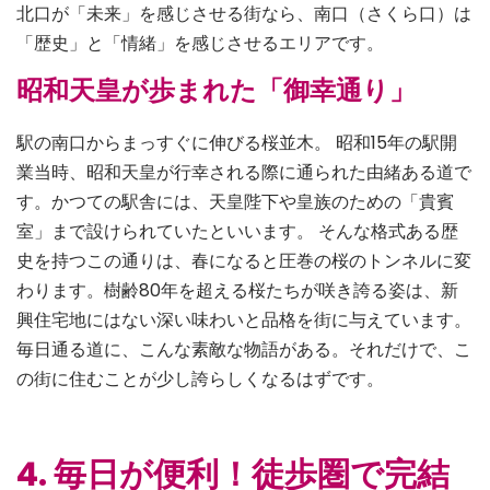
北口が「未来」を感じさせる街なら、南口（さくら口）は
「歴史」と「情緒」を感じさせるエリアです。
昭和天皇が歩まれた「御幸通り」
駅の南口からまっすぐに伸びる桜並木。 昭和15年の駅開
業当時、昭和天皇が行幸される際に通られた由緒ある道で
す。かつての駅舎には、天皇陛下や皇族のための「貴賓
室」まで設けられていたといいます。 そんな格式ある歴
史を持つこの通りは、春になると圧巻の桜のトンネルに変
わります。樹齢80年を超える桜たちが咲き誇る姿は、新
興住宅地にはない深い味わいと品格を街に与えています。
毎日通る道に、こんな素敵な物語がある。それだけで、こ
の街に住むことが少し誇らしくなるはずです。
4. 毎日が便利！徒歩圏で完結