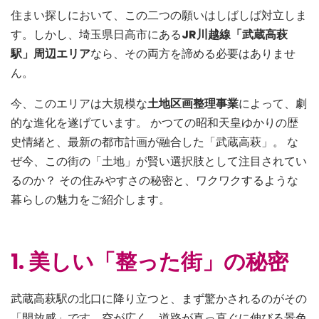
住まい探しにおいて、この二つの願いはしばしば対立しま
す。しかし、埼玉県日高市にある
JR川越線「武蔵高萩
駅」周辺エリア
なら、その両方を諦める必要はありませ
ん。
今、このエリアは大規模な
土地区画整理事業
によって、劇
的な進化を遂げています。 かつての昭和天皇ゆかりの歴
史情緒と、最新の都市計画が融合した「武蔵高萩」。 な
ぜ今、この街の「土地」が賢い選択肢として注目されてい
るのか？ その住みやすさの秘密と、ワクワクするような
暮らしの魅力をご紹介します。
1. 美しい「整った街」の秘密
武蔵高萩駅の北口に降り立つと、まず驚かされるのがその
「開放感」です。空が広く、道路が真っ直ぐに伸びる景色