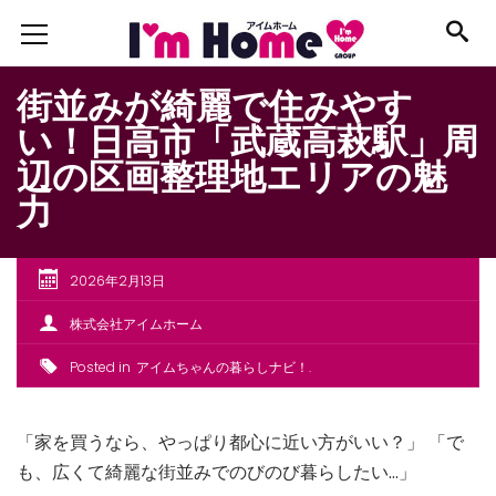
街並みが綺麗で住みやす
い！日高市「武蔵高萩駅」周
辺の区画整理地エリアの魅
力
2026年2月13日
株式会社アイムホーム
Posted in
アイムちゃんの暮らしナビ！
「家を買うなら、やっぱり都心に近い方がいい？」 「で
も、広くて綺麗な街並みでのびのび暮らしたい…」