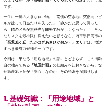
のようなルール（都市計画）で守られているか」
という点
です。
一生に一度の大きな買い物。「南側の空き地に突然高いビ
ルが建って日当たりを失った」「静かだと思って買った
ら、隣の区画が無秩序な開発で騒がしくなった」――そん
なリスクを最小限に抑えたいと願うなら、埼玉県日高市の
「高萩旭ヶ丘（たかはぎあさひがおか）」エリア
は、検討
すべき最有力候補の一つです。
今回は、単なる「用途地域」の話にとどまらず、この街独
自の強みである
「地区計画」
の仕組みを紐解きながら、な
ぜ高萩旭ヶ丘が「安心」なのか、その秘密を深掘りしま
す。
1. 基礎知識：「用途地域」と