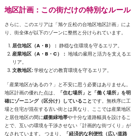
地区計画：この街だけの特別なルール
さらに、このエリアは「旭ケ丘松の台地区地区計画」によ
り、街全体が以下のゾーンに整然と分けられています。
居住地区（A・B）：
静穏な住環境を守るエリア。
産業地区（A・B・C）：
地域の雇用と活力を支えるエ
リア。
文教地区:
学校などの教育環境を守るエリア。
「産業地区があるの？」と不安に思う必要はありません。
地区計画の優れた点は、
「住む場所」と「働く場所」を明
確にゾーニング（区分け）していること
です。無秩序に工
場と住宅が混在する古い街とは異なり、ここでは産業地区
と居住地区の間に
緩衝緑地帯
や十分な道路幅員を設けるこ
とで、互いの環境を干渉させない「計画的な街づくり」が
なされています。 つまり、
「経済的な利便性（広い道路