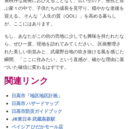
無秩序な開発におびえることなく、広い空の下、整然と並
ぶ家々の中で、子供たちの成長を見守り、穏やかな老後を
迎える。 そんな「人生の質（QOL）」を高める暮らし
が、ここにはあります。
もし、あなたがこの街の売地に少しでも興味を持たれたな
ら、ぜひ一度、現地を訪れてみてください。 区画整理さ
れた美しい街並みと、武蔵野台地の吹き抜ける風を感じた
瞬間、「ここに住みたい」という直感が、確かな理由に基
づいた確信に変わるはずです。
関連リンク
日高市「地区地区計画」
日高市 ハザードマップ
日高市防災ガイドブック
JR東日本 武蔵高萩駅
ベイシア ひだかモール店