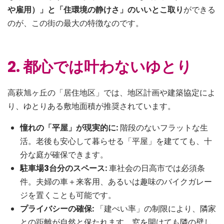
や雇用）」と「住環境の静けさ」のいいとこ取り
ができる
のが、この街の最大の特徴なのです。
2. 都心では叶わないゆとり
高萩旭ヶ丘の「居住地区」では、地区計画や建築協定によ
り、ゆとりある敷地面積が推奨されています。
憧れの「平屋」が現実的に:
階段のないフラットな生
活。老後も安心して暮らせる「平屋」を建てても、十
分な庭が確保できます。
駐車場3台分のスペース:
車社会の日高市では必須条
件。夫婦の車＋来客用、あるいは趣味のバイクガレー
ジを置くことも可能です。
プライバシーの確保:
「建ぺい率」の制限により、隣家
との距離が自然と保たれます。窓を開けても隣の壁し