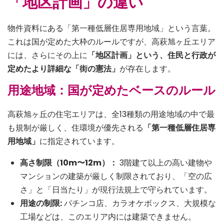
「地区計画」の違い
物件資料にある「第一種低層住居専用地域」という言葉。
これは国が定めた大枠のルールですが、高萩旭ヶ丘エリア
には、さらにその上に
「地区計画」という、住民と行政が
定めたより詳細な「街の憲法」
が存在します。
用途地域：国が定めたベースのルール
高萩旭ヶ丘の住宅エリアは、全13種類の用途地域の中で最
も規制が厳しく、住環境が優先される
「第一種低層住居専
用地域」
に指定されています。
高さ制限（10m〜12m）：
3階建て以上の高い建物や
マンションの建築が厳しく制限されており、「空の広
さ」と「日当たり」が現行法規上で守られています。
用途の制限:
パチンコ店、カラオケボックス、大規模な
工場などは、このエリア内には建築できません。