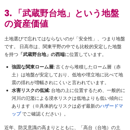
3. 「武蔵野台地」という地盤
の資産価値
土地選びで忘れてはならないのが「安全性」、つまり地盤
です。 日高市は、関東平野の中でも比較的安定した地盤
を持つ
「武蔵野台地」の西端
に位置しています。
強固な関東ローム層:
古くから堆積したローム層（赤
土）は地盤が安定しており、低地や埋立地に比べて地
震の揺れが増幅されにくいと言われています。
水害リスクの低減:
台地の上に位置するため、一般的に
河川の氾濫による浸水リスクは低地よりも低い傾向に
あります（※具体的なリスクは必ず最新の
ハザードマ
ップ
でご確認ください）。
近年、防災意識の高まりとともに、「高台（台地）の土