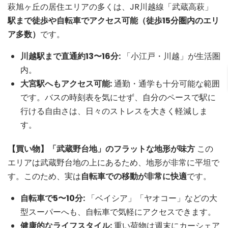
萩旭ヶ丘の居住エリアの多くは、JR川越線「武蔵高萩」
駅まで徒歩や自転車でアクセス可能（徒歩15分圏内のエリ
ア多数）
です。
川越駅まで直通約13〜16分:
「小江戸・川越」が生活圏
内。
大宮駅へもアクセス可能:
通勤・通学も十分可能な範囲
です。バスの時刻表を気にせず、自分のペースで駅に
行ける自由さは、日々のストレスを大きく軽減しま
す。
【買い物】「武蔵野台地」のフラットな地形が味方
この
エリアは武蔵野台地の上にあるため、地形が非常に平坦で
す。このため、実は
自転車での移動が非常に快適
です。
自転車で5〜10分:
「ベイシア」「ヤオコー」などの大
型スーパーへも、自転車で気軽にアクセスできます。
健康的なライフスタイル:
重い荷物は週末にカーシェア