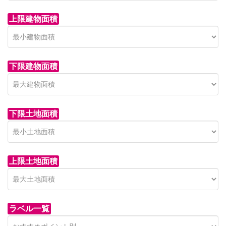
上限建物面積
下限建物面積
市青木新築分譲住宅
セン
 on call
850 
日高市高萩東賃貸一戸建
市青木226-22
狭山市
下限土地面積
Price on call
日高市高萩東三丁目5-7
上限土地面積
ラベル一覧