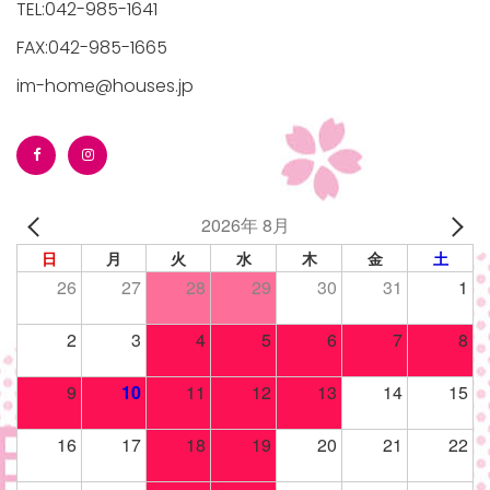
TEL:042-985-1641
FAX:042-985-1665
im-home@houses.jp
/houses.jp/manager/wp-
2026年 8月
gets/top-
日
月
火
水
木
金
土
26
27
28
29
30
31
1
2
3
4
5
6
7
8
9
10
11
12
13
14
15
16
17
18
19
20
21
22