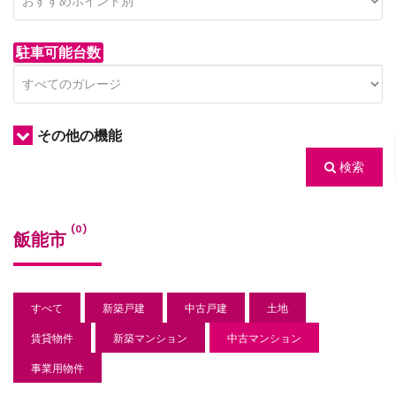
駐車可能台数
その他の機能
検索
/houses.jp/manager/wp-
(0)
飯能市
gets/top-
すべて
新築戸建
中古戸建
土地
賃貸物件
新築マンション
中古マンション
事業用物件
/houses.jp/manager/wp-