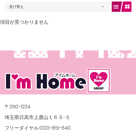
並び替え
項目が見つかりません
gets/top-
/houses.jp/manager/wp-
〒350-1234
埼玉県日高市上鹿山１６３−５
フリーダイヤル:0120-851-640
gets/top-